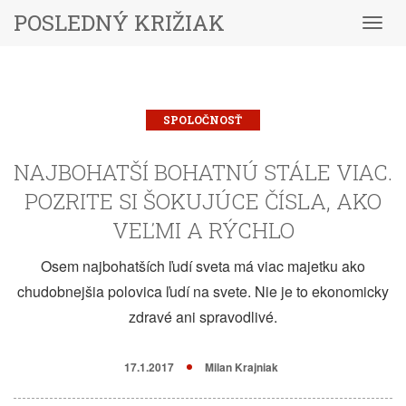
POSLEDNÝ KRIŽIAK
Menu
SPOLOČNOSŤ
NAJBOHATŠÍ BOHATNÚ STÁLE VIAC.
POZRITE SI ŠOKUJÚCE ČÍSLA, AKO
VEĽMI A RÝCHLO
Osem najbohatších ľudí sveta má viac majetku ako
chudobnejšia polovica ľudí na svete. Nie je to ekonomicky
zdravé ani spravodlivé.
17.1.2017
Milan Krajniak