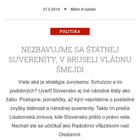
27.5.2016
Milan Krajniak
POLITIKA
NEZBAVUJME SA ŠTÁTNEJ
SUVERENITY, V BRUSELI VLÁDNU
ŠMEJDI
Viete aká je stratégia Junckerov, Schulzov a im
podobných? Uvariť Slovensko aj iné národné štáty ako
žabu. Postupne, pomaličky, až kým neprídeme o posledné
zvyšky štátnosti a národnej suverenity. Takto im prešla
Lisabonská zmluva, kde Slovensko prišlo o právo veta.
Nechali ste sa učičíkať ako Radošinci víťazstvom nad
Orešanmi.