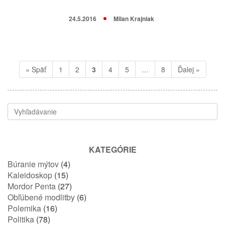
24.5.2016
Milan Krajniak
« Späť
1
2
3
4
5
…
8
Ďalej »
KATEGÓRIE
Búranie mýtov
(4)
Kaleidoskop
(15)
Mordor Penta
(27)
Obľúbené modlitby
(6)
Polemika
(16)
Politika
(78)