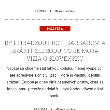
1.9.2016
Milan Krajniak
POLITIKA
BYŤ HRÁDZOU PROTI BARBAROM A
BRÁNIŤ SLOBODU. TO JE MOJA
VÍZIA O SLOVENSKU
Naozaj sa chceme stať ľahkou korisťou menej vyspelých
ale agresívnejších civilizácií, ktoré si vlastnú identitu
strážia? Európa je dnes plná osamelých prútov, ktoré sa
ľahko lámu, pretože nedokážu nájsť žiaden dôvod držať
spolu.
20.7.2016
Milan Krajniak