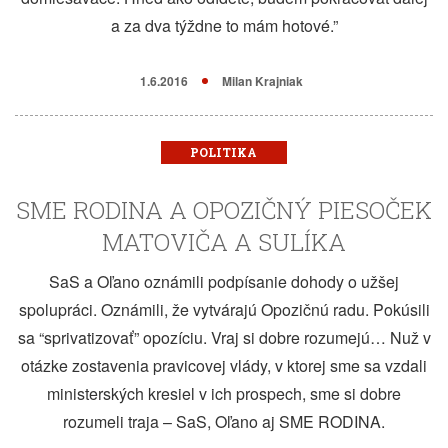
a za dva týždne to mám hotové.”
1.6.2016
Milan Krajniak
POLITIKA
SME RODINA A OPOZIČNÝ PIESOČEK
MATOVIČA A SULÍKA
SaS a Oľano oznámili podpísanie dohody o užšej
spolupráci. Oznámili, že vytvárajú Opozičnú radu. Pokúsili
sa “sprivatizovať” opozíciu. Vraj si dobre rozumejú… Nuž v
otázke zostavenia pravicovej vlády, v ktorej sme sa vzdali
ministerských kresiel v ich prospech, sme si dobre
rozumeli traja – SaS, Oľano aj SME RODINA.