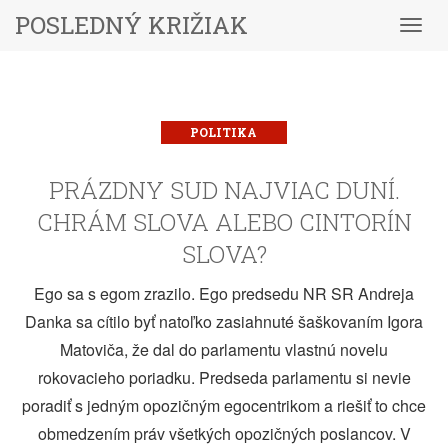
POSLEDNÝ KRIŽIAK
Menu
POLITIKA
PRÁZDNY SUD NAJVIAC DUNÍ.
CHRÁM SLOVA ALEBO CINTORÍN
SLOVA?
Ego sa s egom zrazilo. Ego predsedu NR SR Andreja
Danka sa cítilo byť natoľko zasiahnuté šaškovaním Igora
Matoviča, že dal do parlamentu vlastnú novelu
rokovacieho poriadku. Predseda parlamentu si nevie
poradiť s jedným opozičným egocentrikom a riešiť to chce
obmedzením práv všetkých opozičných poslancov. V