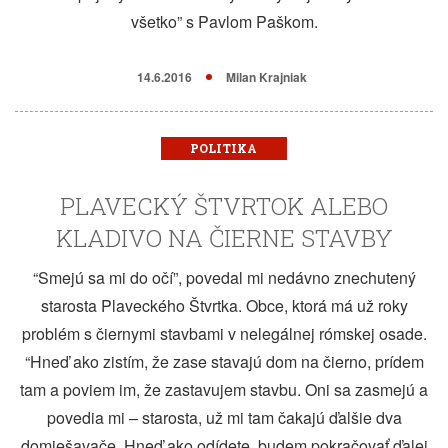
všetko” s Pavlom Paškom.
14.6.2016
Milan Krajniak
POLITIKA
PLAVECKÝ ŠTVRTOK ALEBO
KLADIVO NA ČIERNE STAVBY
“Smejú sa mi do očí”, povedal mi nedávno znechutený
starosta Plaveckého Štvrtka. Obce, ktorá má už roky
problém s čiernymi stavbami v nelegálnej rómskej osade.
“Hneď ako zistím, že zase stavajú dom na čierno, prídem
tam a poviem im, že zastavujem stavbu. Oni sa zasmejú a
povedia mi – starosta, už mi tam čakajú ďalšie dva
domiešavače. Hneď ako odídete, budem pokračovať ďalej