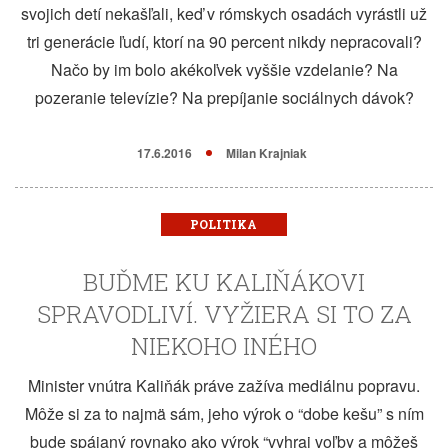
svojich detí nekašľali, keď v rómskych osadách vyrástli už
tri generácie ľudí, ktorí na 90 percent nikdy nepracovali?
Načo by im bolo akékoľvek vyššie vzdelanie? Na
pozeranie televízie? Na prepíjanie sociálnych dávok?
17.6.2016
Milan Krajniak
POLITIKA
BUĎME KU KALIŇÁKOVI
SPRAVODLIVÍ. VYŽIERA SI TO ZA
NIEKOHO INÉHO
Minister vnútra Kaliňák práve zažíva mediálnu popravu.
Môže si za to najmä sám, jeho výrok o “dobe kešu” s ním
bude spájaný rovnako ako výrok “vyhraj voľby a môžeš