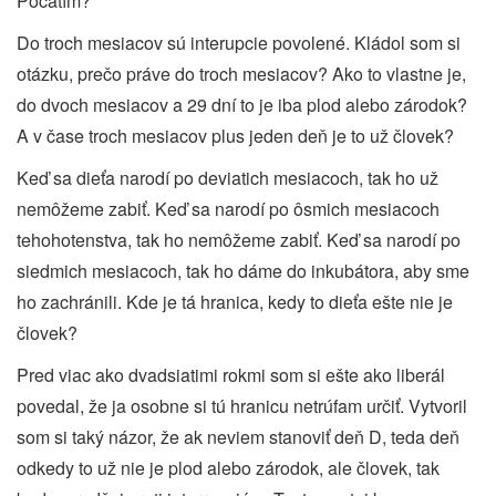
Počatím?
Do troch mesiacov sú interupcie povolené. Kládol som si
otázku, prečo práve do troch mesiacov? Ako to vlastne je,
do dvoch mesiacov a 29 dní to je iba plod alebo zárodok?
A v čase troch mesiacov plus jeden deň je to už človek?
Keď sa dieťa narodí po deviatich mesiacoch, tak ho už
nemôžeme zabiť. Keď sa narodí po ôsmich mesiacoch
tehohotenstva, tak ho nemôžeme zabiť. Keď sa narodí po
siedmich mesiacoch, tak ho dáme do inkubátora, aby sme
ho zachránili. Kde je tá hranica, kedy to dieťa ešte nie je
človek?
Pred viac ako dvadsiatimi rokmi som si ešte ako liberál
povedal, že ja osobne si tú hranicu netrúfam určiť. Vytvoril
som si taký názor, že ak neviem stanoviť deň D, teda deň
odkedy to už nie je plod alebo zárodok, ale človek, tak