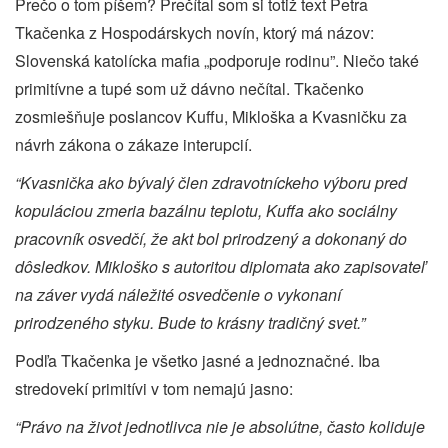
Prečo o tom píšem? Prečítal som si totiž text Petra
Tkačenka z Hospodárskych novín, ktorý má názov:
Slovenská katolícka mafia „podporuje rodinu”. Niečo také
primitívne a tupé som už dávno nečítal. Tkačenko
zosmiešňuje poslancov Kuffu, Mikloška a Kvasničku za
návrh zákona o zákaze interupcií.
“Kvasnička ako bývalý člen zdravotníckeho výboru pred
kopuláciou zmeria bazálnu teplotu, Kuffa ako sociálny
pracovník osvedčí, že akt bol prirodzený a dokonaný do
dôsledkov. Mikloško s autoritou diplomata ako zapisovateľ
na záver vydá náležité osvedčenie o vykonaní
prirodzeného styku. Bude to krásny tradičný svet.”
Podľa Tkačenka je všetko jasné a jednoznačné. Iba
stredovekí primitívi v tom nemajú jasno:
“Právo na život jednotlivca nie je absolútne, často koliduje