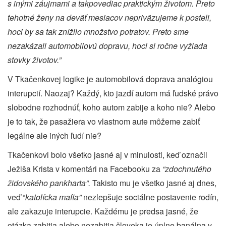
s inými záujmami a takpovediac praktickým životom. Preto
tehotné ženy na deväť mesiacov nepriväzujeme k posteli,
hoci by sa tak znížilo množstvo potratov. Preto sme
nezakázali automobilovú dopravu, hoci si ročne vyžiada
stovky životov.”
V Tkačenkovej logike je automobilová doprava analógiou
interupcií. Naozaj? Každý, kto jazdí autom má ľudské právo
slobodne rozhodnúť, koho autom zabije a koho nie? Alebo
je to tak, že pasažiera vo vlastnom aute môžeme zabiť
legálne ale iných ľudí nie?
Tkačenkovi bolo všetko jasné aj v minulosti, keď označil
Ježiša Krista v komentári na Facebooku za
“zdochnutého
židovského pankharta”.
Takisto mu je všetko jasné aj dnes,
veď “
katolícka mafia”
nezlepšuje sociálne postavenie rodín,
ale zakazuje interupcie. Každému je predsa jasné, že
otázka zabitia alebo nezabitia človeka je úplne banálna v