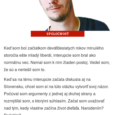
SPOLOČNOSŤ
Keď som bol začiatkom deväťdesiatych rokov minulého
storočia ešte mladý liberál, interupcie som bral ako
normálnu vec. Nemal som k nim žiaden postoj. Vedel som,
že sú a neriešil som to.
Keď sa na tému interupcie začala diskusia aj na
Slovensku, chcel som si na túto otázku vytvoriť svoj názor.
Počúval som argumenty z jednej aj druhej strany a
rozmýšľal som, s ktorými súhlasím. Začal som uvažovať
nad tým, kedy vlastne začína život dieťaťa. Narodením?