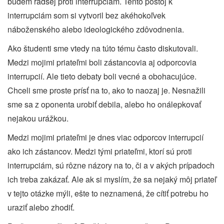
budem radšej proti interrupciám. Tento postoj k
interrupciám som si vytvoril bez akéhokoľvek
náboženského alebo ideologického zdôvodnenia.
Ako študenti sme vtedy na túto tému často diskutovali.
Medzi mojimi priateľmi boli zástancovia aj odporcovia
interrupcií. Ale tieto debaty boli vecné a obohacujúce.
Chceli sme proste prísť na to, ako to naozaj je. Nesnažili
sme sa z oponenta urobiť debila, alebo ho onálepkovať
nejakou urážkou.
Medzi mojimi priateľmi je dnes viac odporcov interrupcií
ako ich zástancov. Medzi tými priateľmi, ktorí sú proti
interrupciám, sú rôzne názory na to, či a v akých prípadoch
ich treba zakázať. Ale ak si myslím, že sa nejaký môj priateľ
v tejto otázke mýli, ešte to neznamená, že cítiť potrebu ho
uraziť alebo zhodiť.