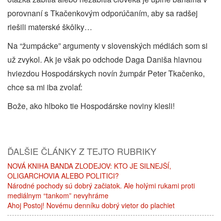
porovnaní s Tkačenkovým odporúčaním, aby sa radšej
riešili materské škôlky…
Na “žumpácke” argumenty v slovenských médiách som si
už zvykol. Ak je však po odchode Daga Daniša hlavnou
hviezdou Hospodárskych novín žumpár Peter Tkačenko,
chce sa mi iba zvolať:
Bože, ako hlboko tie Hospodárske noviny klesli!
ĎALŠIE ČLÁNKY Z TEJTO RUBRIKY
NOVÁ KNIHA BANDA ZLODEJOV: KTO JE SILNEJŠÍ,
OLIGARCHOVIA ALEBO POLITICI?
Národné pochody sú dobrý začiatok. Ale holými rukami proti
mediálnym “tankom” nevyhráme
Ahoj Postoj! Novému denníku dobrý vietor do plachiet