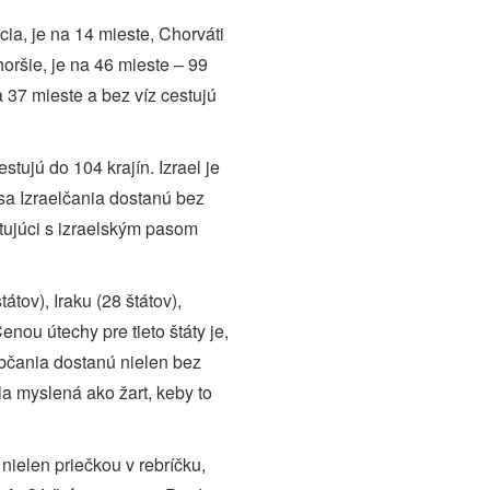
a, je na 14 mieste, Chorváti
oršie, je na 46 mieste – 99
a 37 mieste a bez víz cestujú
stujú do 104 krajín. Izrael je
 sa Izraelčania dostanú bez
stujúci s izraelským pasom
tátov), Iraku (28 štátov),
enou útechy pre tieto štáty je,
bčania dostanú nielen bez
la myslená ako žart, keby to
nielen priečkou v rebríčku,