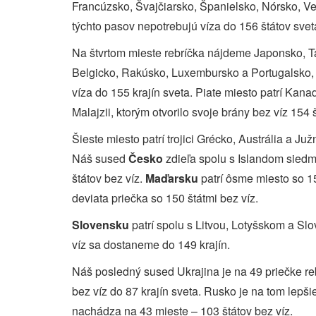
Francúzsko, Švajčiarsko, Španielsko, Nórsko, Veľ
týchto pasov nepotrebujú víza do 156 štátov svet
Na štvrtom mieste rebríčka nájdeme Japonsko, T
Belgicko, Rakúsko, Luxembursko a Portugalsko, 
víza do 155 krajín sveta. Piate miesto patrí Kan
Malajzii, ktorým otvorilo svoje brány bez víz 154 š
Šieste miesto patrí trojici Grécko, Austrália a Ju
Náš sused
Česko
zdieľa spolu s Islandom siedm
štátov bez víz.
Maďarsku
patrí ôsme miesto so 1
deviata priečka so 150 štátmi bez víz.
Slovensku
patrí spolu s Litvou, Lotyšskom a Sl
víz sa dostaneme do 149 krajín.
Náš posledný sused Ukrajina je na 49 priečke reb
bez víz do 87 krajín sveta. Rusko je na tom lepšie
nachádza na 43 mieste – 103 štátov bez víz.