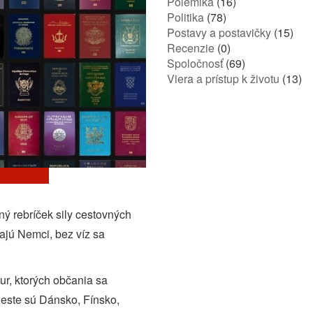
Polemika
(16)
Politika
(78)
Postavy a postavičky
(15)
Recenzie
(0)
Spoločnosť
(69)
Viera a prístup k životu
(13)
ný rebríček sily cestovných
ajú Nemci, bez víz sa
r, ktorých občania sa
ieste sú Dánsko, Fínsko,