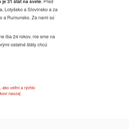
je 31 štát na svete
. Pred
a, Lotyšsko a Slovinsko a za
ko a Rumunsko. Za nami sú
me iba 24 rokov, nie sme na
orými ostatné štáty chcú
, ako veľmi a rýchlo
akovi naozaj