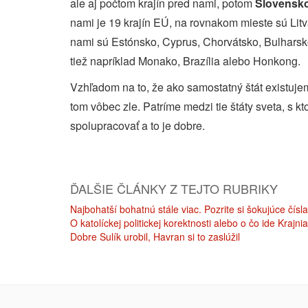
ale aj počtom krajín pred nami, potom
Slovensko 
nami je 19 krajín EÚ, na rovnakom mieste sú Litv
nami sú Estónsko, Cyprus, Chorvátsko, Bulhars
tiež napríklad Monako, Brazília alebo Honkong.
Vzhľadom na to, že ako samostatný štát existuje
tom vôbec zle. Patríme medzi tie štáty sveta, s kt
spolupracovať a to je dobre.
ĎALŠIE ČLÁNKY Z TEJTO RUBRIKY
Najbohatší bohatnú stále viac. Pozrite si šokujúce čísla
O katolíckej politickej korektnosti alebo o čo ide Krajni
Dobre Sulík urobil, Havran si to zaslúžil