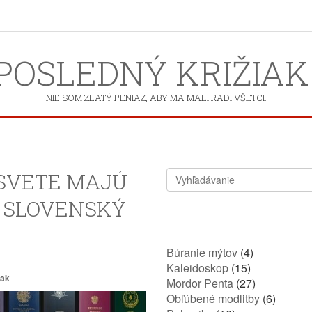
POSLEDNÝ KRIŽIAK
NIE SOM ZLATÝ PENIAZ, ABY MA MALI RADI VŠETCI.
 SVETE MAJÚ
E SLOVENSKÝ
Búranie mýtov
(4)
Kaleidoskop
(15)
iak
Mordor Penta
(27)
Obľúbené modlitby
(6)