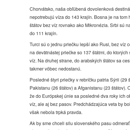
Chorvátsko, naša obľúbená dovolenková destináci
nepotrebujú víza do 143 krajín. Bosna je na tom h
štátov bez víz rovnako ako Mikronézia. Srbi sú n
do 111 krajín.
Turci sú o jednu priečku lepší ako Rusi, bez víz ce
na devätnástej priečke so 137 štátmi, do ktorých
víz. Na druhej strane, do arabských štátov sa ce
takmer vôbec nedostanú.
Posledné štyri priečky v rebríčku patria Sýrii (29 š
Pakistanu (26 štátov) a Afganistanu (23 štátov). C
že do Európskej únie sa posledné dva roky ich o
víz, ale aj bez pasov. Predchádzajúca veta by bo
však nebola trpká pravda.
Ak by sme chceli silu slovenského pasu odmerať 