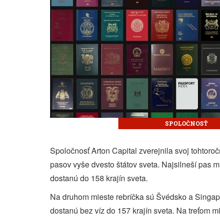
SPOLOČNOSŤ
Spoločnosť Arton Capital zverejnila svoj tohtoroč
pasov vyše dvesto štátov sveta. Najsilneší pas m
dostanú do 158 krajín sveta.
Na druhom mieste rebríčka sú Švédsko a Singapu
dostanú bez víz do 157 krajín sveta. Na treťom m