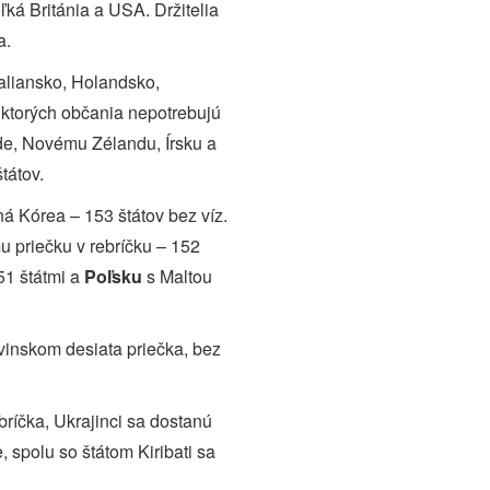
ká Británia a USA. Držitelia
a.
aliansko, Holandsko,
ktorých občania nepotrebujú
ade, Novému Zélandu, Írsku a
tátov.
žná Kórea – 153 štátov bez víz.
u priečku v rebríčku – 152
51 štátmi a
Poľsku
s Maltou
ovinskom desiata priečka, bez
ríčka, Ukrajinci sa dostanú
, spolu so štátom Kiribati sa