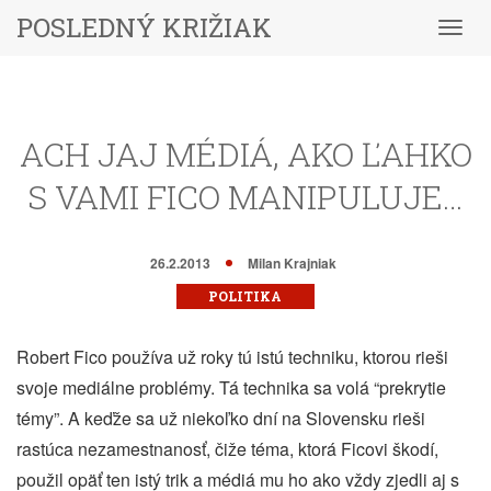
POSLEDNÝ KRIŽIAK
Menu
ACH JAJ MÉDIÁ, AKO ĽAHKO
S VAMI FICO MANIPULUJE…
26.2.2013
Milan Krajniak
POLITIKA
Robert Fico používa už roky tú istú techniku, ktorou rieši
svoje mediálne problémy. Tá technika sa volá “prekrytie
témy”. A keďže sa už niekoľko dní na Slovensku rieši
rastúca nezamestnanosť, čiže téma, ktorá Ficovi škodí,
použil opäť ten istý trik a médiá mu ho ako vždy zjedli aj s