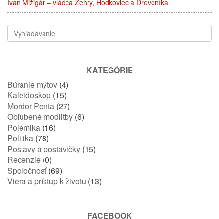
Ivan Mižigár – vládca Žehry, Hodkoviec a Dreveníka
KATEGÓRIE
Búranie mýtov
(4)
Kaleidoskop
(15)
Mordor Penta
(27)
Obľúbené modlitby
(6)
Polemika
(16)
Politika
(78)
Postavy a postavičky
(15)
Recenzie
(0)
Spoločnosť
(69)
Viera a prístup k životu
(13)
FACEBOOK