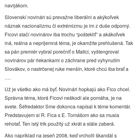
navijákom.
Slovenskí novinári sú prevažne liberálni a akýkoľvek
náznak nacionalizmu či extrémizmu je im z duše odporný.
Ficovi stačí novinárov iba trochu “poštekliť” a akákoľvek
iná, reálna a nepríjemná téma, je okamžite prehlušená. Tak
sa pán premiér vybral porečniť o Matici, vyštengroval
novinárov pár riekankami o záchrane pred vyhynutím
Slovákov, o nastrčenej ruke menšín, ktoré chcú iba brať a
….
Už je všetko ako má byť. Novinári hopkajú ako Fico chcel.
Správna téma, ktorá Ficovi neškodí ale pomáha, je na
svete. Šéfredaktor Sme dokonca napísal k téme komentár.
Predstavujem si R. Fica s E. Tomášom ako sa musia
rehotať. Ten istý trik použitý už xkrát a stále zaberá.
Ako napríklad na jeseň 2008, keď vrcholil škandál s