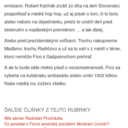
emisiami. Robert Kaliňák zrušil zo dňa na deň Slovenskú
pospolitosť a médiá hop hop, už aj písali o tom, či to bolo
alebo nebolo na objednávku, prečo to urobil deň pred
stretnutím s maďarským premiérom … a tak ďalej.
Alebo pred prezidentskými voľbami. Trochu nakopneme
Maďarov, trochu Radičovú a už sa to valí v z médií v téme,
ktorú nemôže Fico s Gašparovičom prehrať.
A ak tu bude ešte niekto písať o nezamestnanosti, Fico sa
vyberie na kubánsku ambasádu alebo urobí 1002 klikov.
Naše médiá mu zožerú všetko.
ĎALŠIE ČLÁNKY Z TEJTO RUBRIKY
Alfa samec Radoslav Procházka
Čo povedal o Ficovi americký prezident Abraham Lincoln?