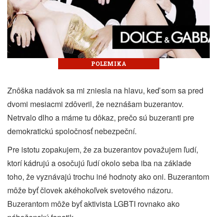
POLEMIKA
Znôška nadávok sa mi zniesla na hlavu, keď som sa pred
dvomi mesiacmi zdôveril, že neznášam buzerantov.
Netrvalo dlho a máme tu dôkaz, prečo sú buzeranti pre
demokratickú spoločnosť nebezpeční.
Pre istotu zopakujem, že za buzerantov považujem ľudí,
ktorí kádrujú a osočujú ľudí okolo seba iba na základe
toho, že vyznávajú trochu iné hodnoty ako oni. Buzerantom
môže byť človek akéhokoľvek svetového názoru.
Buzerantom môže byť aktivista LGBTI rovnako ako