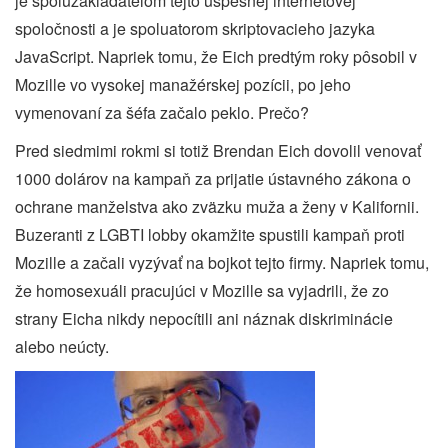
je spoluzakladateľom tejto úspešnej internetovej
spoločnosti a je spoluatorom skriptovacieho jazyka
JavaScript. Napriek tomu, že Eich predtým roky pôsobil v
Mozille vo vysokej manažérskej pozícii, po jeho
vymenovaní za šéfa začalo peklo. Prečo?
Pred siedmimi rokmi si totiž Brendan Eich dovolil venovať
1000 dolárov na kampaň za prijatie ústavného zákona o
ochrane manželstva ako zväzku muža a ženy v Kalifornii.
Buzeranti z LGBTI lobby okamžite spustili kampaň proti
Mozille a začali vyzývať na bojkot tejto firmy. Napriek tomu,
že homosexuáli pracujúci v Mozille sa vyjadrili, že zo
strany Eicha nikdy nepocítili ani náznak diskriminácie
alebo neúcty.