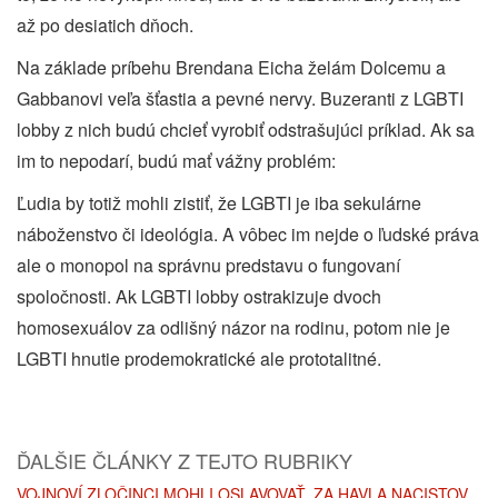
až po desiatich dňoch.
Na základe príbehu Brendana Eicha želám Dolcemu a
Gabbanovi veľa šťastia a pevné nervy. Buzeranti z LGBTI
lobby z nich budú chcieť vyrobiť odstrašujúci príklad. Ak sa
im to nepodarí, budú mať vážny problém:
Ľudia by totiž mohli zistiť, že LGBTI je iba sekulárne
náboženstvo či ideológia. A vôbec im nejde o ľudské práva
ale o monopol na správnu predstavu o fungovaní
spoločnosti. Ak LGBTI lobby ostrakizuje dvoch
homosexuálov za odlišný názor na rodinu, potom nie je
LGBTI hnutie prodemokratické ale prototalitné.
ĎALŠIE ČLÁNKY Z TEJTO RUBRIKY
VOJNOVÍ ZLOČINCI MOHLI OSLAVOVAŤ, ZA HAVLA NACISTOV