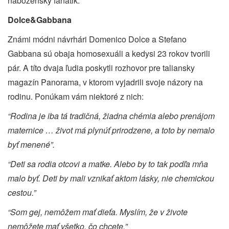
náboženský fanatik.
Dolce&Gabbana
Známi módni návrhári Domenico Dolce a Stefano
Gabbana sú obaja homosexuáli a kedysi 23 rokov tvorili
pár. A títo dvaja ľudia poskytli rozhovor pre taliansky
magazín Panorama, v ktorom vyjadrili svoje názory na
rodinu. Ponúkam vám niektoré z nich:
“Rodina je iba tá tradičná, žiadna chémia alebo prenájom
maternice … život má plynúť prirodzene, a toto by nemalo
byť menené”.
“Deti sa rodia otcovi a matke. Alebo by to tak podľa mňa
malo byť. Deti by mali vznikať aktom lásky, nie chemickou
cestou.”
“Som gej, nemôžem mať dieťa. Myslím, že v živote
nemôžete mať všetko, čo chcete.”