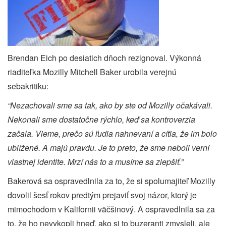
Brendan Eich po desiatich dňoch rezignoval. Výkonná
riaditeľka Mozilly Mitchell Baker urobila verejnú
sebakritiku:
“Nezachovali sme sa tak, ako by ste od Mozilly očakávali.
Nekonali sme dostatočne rýchlo, keď sa kontroverzia
začala. Vieme, prečo sú ľudia nahnevaní a cítia, že im bolo
ublížené. A majú pravdu. Je to preto, že sme neboli verní
vlastnej identite. Mrzí nás to a musíme sa zlepšiť.”
Bakerová sa ospravedlnila za to, že si spolumajiteľ Mozilly
dovolil šesť rokov predtým prejaviť svoj názor, ktorý je
mimochodom v Kalifornii väčšinový. A ospravedlnila sa za
to, že ho nevykopli hneď, ako si to buzeranti zmysleli, ale