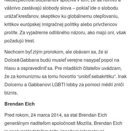
vášnivo zastávajú slobody slova – pokiaľ ide o slobodu
urážať kresťanov, skeptikov ku globálnemu otepľovaniu,
kritikov európskej imigračnej politiky alebo prívržencov
prolife. Za vyjadrenie odlišného názoru, ako majú oni, však
požadujú trest.
Nechcem byť zlým prorokom, ale obávam sa, že si
Dolce&Gabbana budú musieť verejne nasypať popol na
hlavu a ospravedlniť sa. Pre mladších čitateľov uvádzam,
že za komunizmu sa tomu hovorilo “urobiť sebakritiku”. Inak
Dolcemu a Gabbanovi LGBTI lobby za pomoci médií zničí
biznis.
Brendan Eich
Pred rokom, 24 marca 2014, sa stal Brendan Eich
generálnym riaditeľom spoločnosti Mozilla. Brendan Eich