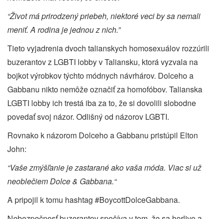
“Život má prirodzený priebeh, niektoré veci by sa nemali
meniť. A rodina je jednou z nich.”
Tieto vyjadrenia dvoch talianskych homosexuálov rozzúrili
buzerantov z LGBTI lobby v Taliansku, ktorá vyzvala na
bojkot výrobkov týchto módnych návrhárov. Dolceho a
Gabbanu nikto nemôže označiť za homofóbov. Talianska
LGBTI lobby ich trestá iba za to, že si dovolili slobodne
povedať svoj názor. Odlišný od názorov LGBTI.
Rovnako k názorom Dolceho a Gabbanu pristúpil Elton
John:
“Vaše zmýšľanie je zastarané ako vaša móda. Viac si už
neoblečiem Dolce & Gabbana.“
A pripojil k tomu hashtag #BoycottDolceGabbana.
Nebezpečnosť buzerantov spočíva v tom, že sa horlivo a