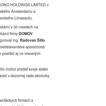
FORSONO HOLDINGS LIMITED z
ndského Amsterdamu a
rského Limassolu.
lekární v 30 mestách na
kární firmy
DOMOV
iguroval ing.
Radovan Šillo
.
 predstavenstve spoločnosti
o posôbil aj vo viacerých
llo mohol predať svoje alebo
sobí v dozornej rade akciovky
penťáckych firmách s