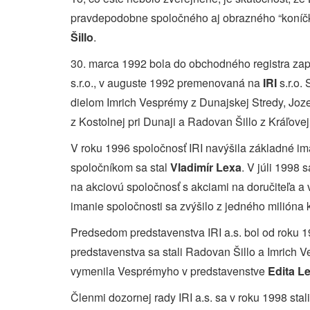
pravdepodobne spoločného aj obrazného “koníčk
Šillo
.
30. marca 1992 bola do obchodného registra z
s.r.o., v auguste 1992 premenovaná na
IRI
s.r.o.
dielom Imrich Vesprémy z Dunajskej Stredy, Jozef Š
z Kostolnej pri Dunaji a Radovan Šillo z Kráľovej
V roku 1996 spoločnosť IRI navýšila základné ima
spoločníkom sa stal
Vladimír Lexa
. V júli 1998 
na akciovú spoločnosť s akciami na doručiteľa a
imanie spoločnosti sa zvýšilo z jedného milióna 
Predsedom predstavenstva IRI a.s. bol od roku 1
predstavenstva sa stali Radovan Šillo a Imrich 
vymenila Vesprémyho v predstavenstve
Edita L
Členmi dozornej rady IRI a.s. sa v roku 1998 stali 