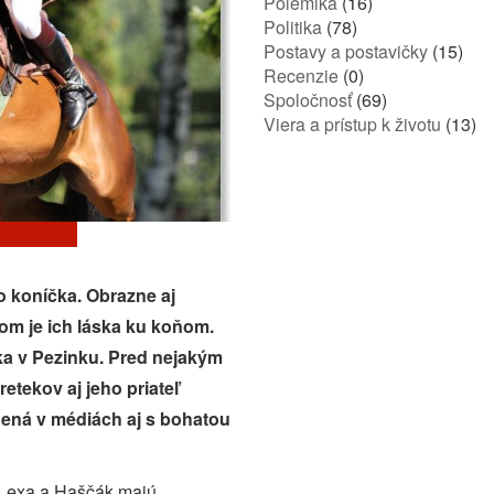
Polemika
(16)
Politika
(78)
Postavy a postavičky
(15)
Recenzie
(0)
Spoločnosť
(69)
Viera a prístup k životu
(13)
 koníčka. Obrazne aj
m je ich láska ku koňom.
ka v Pezinku. Pred nejakým
etekov aj jeho priateľ
nená v médiách aj s bohatou
e Lexa a Haščák majú