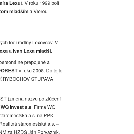
míra Lexu
). V roku 1999 boli
xom mladším
a Vierou
vých lodí rodiny Lexovcov. V
Lexa
a
Ivan Lexa mladší
.
y personálne prepojené a
FOREST
v roku 2008. Do tejto
očnosť RYBOCHOV STUPAVA
ST (zmena názvu po zlúčení
ť
WQ invest a.s
. Firma WQ
 staromestská a.s. na PPK
ealitná staromestská a.s. –
 FNM za HZDS Ján Porvazník.