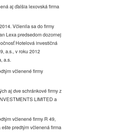
ená aj ďalšia lexovská firma
014. Včlenila sa do firmy
Ivan Lexa predsedom dozornej
ločnosť Hotelová investičná
9, a.s., v roku 2012
 a.s.
redtým včlenené firmy
ch aj dve schránkové firmy z
IR INVESTMENTS LIMITED a
redtým včlenené firmy R 49,
a ešte predtým včlenená firma