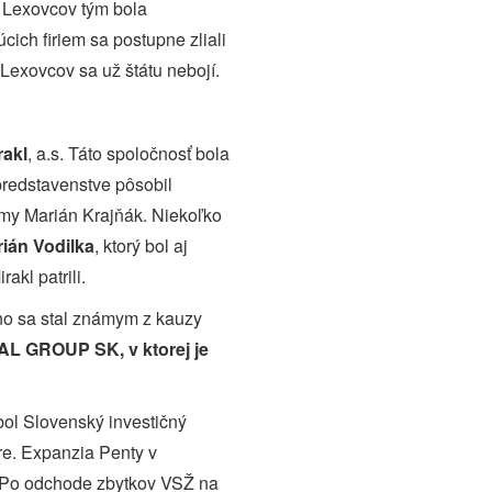
a Lexovcov tým bola
ch firiem sa postupne zliali
Lexovcov sa už štátu nebojí.
rakl
, a.s. Táto spoločnosť bola
predstavenstve pôsobil
ámy Marián Krajňák. Niekoľko
ián Vodilka
, ktorý bol aj
akl patrili.
no sa stal známym z kauzy
L GROUP SK, v ktorej je
bol Slovenský investičný
re. Expanzia Penty v
. Po odchode zbytkov VSŽ na