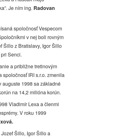
a”. Je ním ing.
Radovan
apísaná spoločnosť Vespecom
 Spoločníkmi v nej boli rovným
illo z Bratislavy, Igor Šillo
 pri Senci.
nie a približne tretinovým
sa spoločnosť IRI s.r.o. zmenila
 v auguste 1998 sa základné
korún na 14,2 milióna korún.
998 Vladimír Lexa a členmi
Vesprémy. V roku 1999
exová.
Jozef Šillo, Igor Šillo a