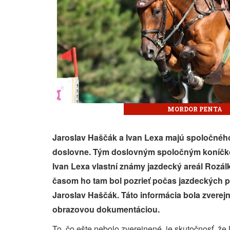
MORDOR PENTA
Jaroslav Haščák a Ivan Lexa majú spoločného
doslovne. Tým doslovným spoločným koníčko
Ivan Lexa vlastní známy jazdecký areál Rozál
časom ho tam bol pozrieť počas jazdeckých pr
Jaroslav Haščák. Táto informácia bola zverej
obrazovou dokumentáciou.
To, čo ešte nebolo zverejnené, je skutočnosť, ž