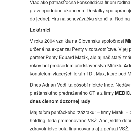
Viac ako pätnásťročná konsolidácia firiem rodin
pravdepodobne ukončená. Desiatky spolupracujúci
do jednej. Hra na schovávačku skončila. Rodina 
Lekárnici
V roku 2004 vznikla na Slovensku spoločnosť
Mi
určená na expanziu Penty v zdravotníctve. V jej 
partner Penty Eduard Maták, ale aj náš starý zn
rokov bol predsedom predstavenstva Miraklu
Adr
konateľom viacerých lekární Dr. Max, ktoré pod Mir
Dnes Adrián Vodilka pôsobí niekde inde. Nedáv
piešťanského predraženého CT a z firmy
MEDICA
dnes členom dozornej rady
.
Majiteľom penťáckeho “zázraku” – firmy Mirakl – 
holding, teda premenované VSŽ. Áno, vidíte dob
zdravotníctve bola financovaná aj z peňazí VSŽ