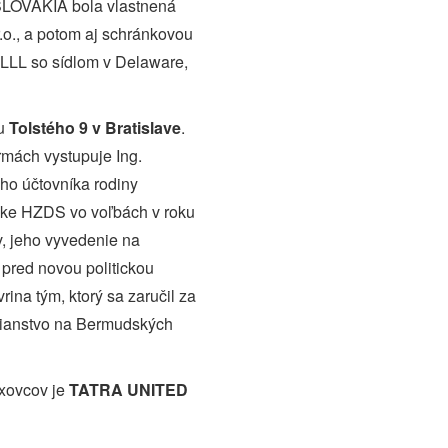
SLOVAKIA bola vlastnená
, a potom aj schránkovou
L so sídlom v Delaware,
ou
Tolstého 9 v Bratislave
.
irmách vystupuje Ing.
ého účtovníka rodiny
žke HZDS vo voľbách v roku
, jeho vyvedenie na
 pred novou politickou
ina tým, ktorý sa zaručil za
bčianstvo na Bermudských
exovcov je
TATRA UNITED