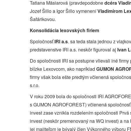
Tatiana Mäsiarová (pravdepodobne
dcéra Vladi
Jozef Šillo a Igor Šillo vymenení
Vladimírom Le
Šafárikovou.
Konsolidácia lexovských firiem
Spoločnosť
IRI a.s
. sa teda stala jednou z vlajko
predstavenstve IRI a.s. neskôr figuroval aj
Ivan 
Do spoločnosti IRI sa postupne vlievali iné firm
blízke Lexovcom, ako napríklad
GUMON AGRO
firmy však bola ešte predtým včlenená spol
s.r.o.
V roku 2009 bola do spoločnosti IRI AGROFORE
s GUMON AGROFOREST) včlenená spoločnos
invest zase vznikla rozdelením spoločnosti Prvá
invest (neskôr premenovaný na WQ invest) a na R
jej majiteľom je bývalý člen Výkonného výboru