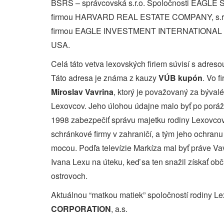
BSRS – správcovská s.r.o. Spoločnosti EAGLE 
firmou HARVARD REAL ESTATE COMPANY, s.r.o.
firmou EAGLE INVESTMENT INTERNATIONAL LL
USA.
Celá táto vetva lexovských firiem súvisí s adres
Táto adresa je známa z kauzy
VÚB kupón
. Vo f
Miroslav Vavrina
, ktorý je považovaný za býval
Lexovcov. Jeho úlohou údajne malo byť po porá
1998 zabezpečiť správu majetku rodiny Lexovcov
schránkové firmy v zahraničí, a tým jeho ochranu
mocou. Podľa televízie Markíza mal byť práve Vavr
Ivana Lexu na úteku, keď sa ten snažil získať o
ostrovoch.
Aktuálnou “matkou matiek” spoločností rodiny L
CORPORATION
, a.s.