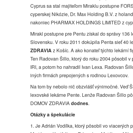
Cyprus sa stal majiteľom Miraklu postupne 
cyperskej Nikózie, Dr. Max Holding B.V. z hola
nakoniec PHARMAX HOLDINGS LIMITED z cype
Mirakl postupne pre Pentu získal do správy 136 
Slovensku. V roku 2011 dokúpila Penta sieť 40 le
ZDRAVIA
z Košíc. A ako konateľ týchto lekární f
Ten Radovan Šillo, ktorý do roku 2004 pôsobil v
IRI, a potom ho nahradil Ivan Lexa. Radovan Šill
iných firmách prepojených s rodinou Lexovcov.
Na tom by nebolo nič obzvlášť výnimočné. Veď Ši
lexovské lekárne Pente. Lenže Radovan Šillo pô
DOMOV ZDRAVIA
dodnes
.
Otázky a špekulácie
1. Je Adrián Vodílka, ktorý pôsobil vo viacerých 