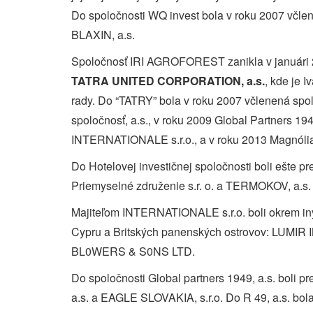
Do spoločnosti WQ invest bola v roku 2007 včlen
BLAXIN, a.s.
Spoločnosť IRI AGROFOREST zanikla v januári 2
TATRA UNITED CORPORATION, a.s.
, kde je 
rady. Do “TATRY” bola v roku 2007 včlenená spo
spoločnosť, a.s., v roku 2009 Global Partners 194
INTERNATIONALE s.r.o., a v roku 2013 Magnólia,
Do Hotelovej investičnej spoločnosti boli ešte p
Priemyselné združenie s.r. o. a TERMOKOV, a.s.
Majiteľom INTERNATIONALE s.r.o. boli okrem iný
Cypru a Britských panenských ostrovov: LUM
BL0WERS & S0NS LTD.
Do spoločnosti Global partners 1949, a.s. boli p
a.s. a EAGLE SLOVAKIA, s.r.o. Do R 49, a.s. bol