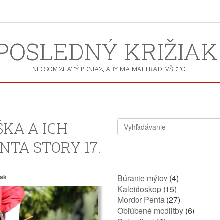
POSLEDNÝ KRIŽIAK
NIE SOM ZLATÝ PENIAZ, ABY MA MALI RADI VŠETCI.
ŠKA A ICH
NTA STORY 17.
iak
Búranie mýtov
(4)
Kaleidoskop
(15)
Mordor Penta
(27)
Obľúbené modlitby
(6)