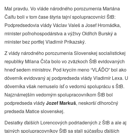
Mal pravdu. Vo vláde národného porozumenia Mariána
Čalfu boli v tom čase štyria tajní spolupracovníci ŠtB:
Podpredsedovia vlády Václav Valeš a Josef Hromádka,
minister poľnohospodárstva a výživy Oldřich Burský a
minister bez portfej Vladimír Príkazský.
Z vlády národného porozumenia Slovenskej socialistickej
republiky Milana Čiča bolo vo zväzkoch ŠtB evidovaných
hneď sedem ministrov. Pod krycím meno “VLÁĎO” bol ako
dôverník evidovaný aj podpredseda vlády Vladimír Lexa. U
dôverníka však nemuselo ísť o vedomú spoluprácu s ŠtB.
Najznámejším vedomým spolupracovníkom ŠtB bol
podpredseda vlády
Jozef Markuš
, neskorší dlhoročný
predseda Matice slovenskej.
Desiatky ďalších Lorencových podriadených z ŠtB a ale aj
tajných spolupracovníkov ŠtB sa stali súčasťou ďalších