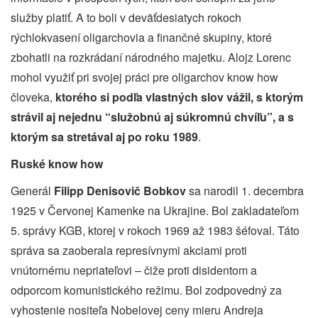
služby platiť. A to boli v deväťdesiatych rokoch
rýchlokvasení oligarchovia a finančné skupiny, ktoré
zbohatli na rozkrádaní národného majetku. Alojz Lorenc
mohol využiť pri svojej práci pre oligarchov know how
človeka,
ktorého si podľa vlastných slov vážil, s ktorým
strávil aj nejednu “služobnú aj súkromnú chvíľu”, a s
ktorým sa stretával aj po roku 1989
.
Ruské know how
Generál
Filipp Denisovič Bobkov
sa narodil 1. decembra
1925 v Červonej Kamenke na Ukrajine. Bol zakladateľom
5. správy KGB, ktorej v rokoch 1969 až 1983 šéfoval. Táto
správa sa zaoberala represívnymi akciami proti
vnútornému nepriateľovi – čiže proti disidentom a
odporcom komunistického režimu. Bol zodpovedný za
vyhostenie nositeľa Nobelovej ceny mieru Andreja