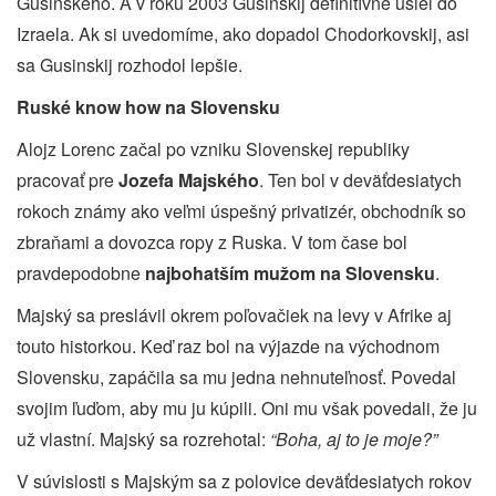
Gusinského. A v roku 2003 Gusinskij definitívne ušiel do
Izraela. Ak si uvedomíme, ako dopadol Chodorkovskij, asi
sa Gusinskij rozhodol lepšie.
Ruské know how na Slovensku
Alojz Lorenc začal po vzniku Slovenskej republiky
pracovať pre
Jozefa Majského
. Ten bol v deväťdesiatych
rokoch známy ako veľmi úspešný privatizér, obchodník so
zbraňami a dovozca ropy z Ruska. V tom čase bol
pravdepodobne
najbohatším mužom na Slovensku
.
Majský sa preslávil okrem poľovačiek na levy v Afrike aj
touto historkou. Keď raz bol na výjazde na východnom
Slovensku, zapáčila sa mu jedna nehnuteľnosť. Povedal
svojim ľuďom, aby mu ju kúpili. Oni mu však povedali, že ju
už vlastní. Majský sa rozrehotal:
“Boha, aj to je moje?”
V súvislosti s Majským sa z polovice deväťdesiatych rokov