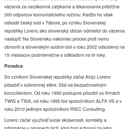
väzenia za nezákonné zatýkanie a šikanovanie približne
300 odporcov komunistického režimu. Keďže ho však
odsúdil český súd v Tábore, po vzniku Slovenskej
republiky Lorenc ako slovenský občan odmietol do väzenia
nastúpiť. Na Slovensku nakoniec proces proti nemu
obnovili a slovenským súdom bol v roku 2002 odsúdený na
15 mesiacov podmienečne s odkladom na tri roky.
Poradca
So vznikom Slovenskej republiky začal Alojz Lorenc
pôsobiť v súkromnej sfére. Stal sa bezpečnostným
konzultantom. Od roku 1992 postupne pôsobil vo firmách
TWIS a TISA, od roku 1995 bol spoločníkom ALFA VS a v
roku 2010 jediným spoločníkom RISC Consulting.
Lorenc začal využívať svoje skúsenosti, kontakty a
informácie v prospech tých, ktorí boli schopní za jeho