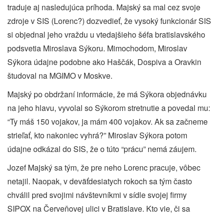
traduje aj nasledujúca príhoda. Majský sa mal cez svoje
zdroje v SIS (Lorenc?) dozvedieť, že vysoký funkcionár SIS
si objednal jeho vraždu u vtedajšieho šéfa bratislavského
podsvetia Miroslava Sýkoru. Mimochodom, Miroslav
Sýkora údajne podobne ako Haščák, Dospiva a Oravkin
študoval na MGIMO v Moskve.
Majský po obdržaní informácie, že má Sýkora objednávku
na jeho hlavu, vyvolal so Sýkorom stretnutie a povedal mu:
“Ty máš 150 vojakov, ja mám 400 vojakov. Ak sa začneme
strieľať, kto nakoniec vyhrá?” Miroslav Sýkora potom
údajne odkázal do SIS, že o túto “prácu” nemá záujem.
Jozef Majský sa tým, že pre neho Lorenc pracuje, vôbec
netajil. Naopak, v deväťdesiatych rokoch sa tým často
chválil pred svojimi návštevníkmi v sídle svojej firmy
SIPOX na Červeňovej ulici v Bratislave. Kto vie, či sa