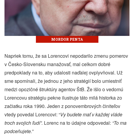
MORDOR PENTA
Napriek tomu, že sa Lorencovi nepodarilo zmenu pomerov
v Česko-Slovensku manažovať, mal celkom dobré
predpoklady na to, aby udalosti naďalej ovplyvňoval. Už
sme spomínali, že jednou z jeho stratégií bolo umiestniť
medzi opozičné štruktúry agentov ŠtB. Že išlo o vedomú
Lorencovu stratégiu pekne ilustruje táto milá historka zo
začiatku roka 1990. Jeden z ponovembrových činiteľov
vtedy povedal Lorencovi: “
Vy budete mať v každej vláde
troch svojich ľudí”.
Lorenc na to údajne odpovedal:
“To ma
podceňujete.”