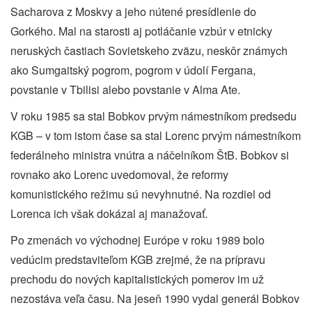
Sacharova z Moskvy a jeho nútené presídlenie do
Gorkého. Mal na starosti aj potláčanie vzbúr v etnicky
neruských častiach Sovietskeho zväzu, neskôr známych
ako Sumgaitský pogrom, pogrom v údolí Fergana,
povstanie v Tbilisi alebo povstanie v Alma Ate.
V roku 1985 sa stal Bobkov prvým námestníkom predsedu
KGB – v tom istom čase sa stal Lorenc prvým námestníkom
federálneho ministra vnútra a náčelníkom ŠtB. Bobkov si
rovnako ako Lorenc uvedomoval, že reformy
komunistického režimu sú nevyhnutné. Na rozdiel od
Lorenca ich však dokázal aj manažovať.
Po zmenách vo východnej Európe v roku 1989 bolo
vedúcim predstaviteľom KGB zrejmé, že na prípravu
prechodu do nových kapitalistických pomerov im už
nezostáva veľa času. Na jeseň 1990 vydal generál Bobkov