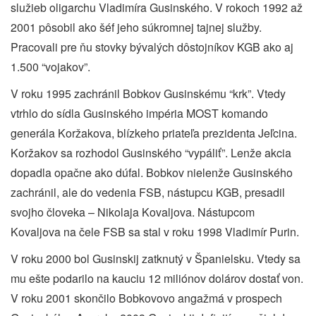
služieb oligarchu Vladimíra Gusinského. V rokoch 1992 až
2001 pôsobil ako šéf jeho súkromnej tajnej služby.
Pracovali pre ňu stovky bývalých dôstojníkov KGB ako aj
1.500 “vojakov”.
V roku 1995 zachránil Bobkov Gusinskému “krk”. Vtedy
vtrhlo do sídla Gusinského impéria MOST komando
generála Koržakova, blízkeho priateľa prezidenta Jeľcina.
Koržakov sa rozhodol Gusinského “vypáliť”. Lenže akcia
dopadla opačne ako dúfal. Bobkov nielenže Gusinského
zachránil, ale do vedenia FSB, nástupcu KGB, presadil
svojho človeka – Nikolaja Kovaljova. Nástupcom
Kovaljova na čele FSB sa stal v roku 1998 Vladimír Purin.
V roku 2000 bol Gusinskij zatknutý v Španielsku. Vtedy sa
mu ešte podarilo na kauciu 12 miliónov dolárov dostať von.
V roku 2001 skončilo Bobkovovo angažmá v prospech