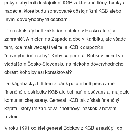
pokyn, aby boli dôstojníkmi KGB zakladané firmy, banky a
nadácie, ktoré budú spravované dôstojníkmi KGB alebo
inými dôveryhodnými osobami.
Tieto štruktúry boli zakladané nielen v Rusku ale aj v
zahraničí. A nielen na Západe alebo v Karibiku, ale všade
tam, kde mali vtedajší velitelia KGB k dispozícii
“dôveryhodné osoby”. Keby sa generál Bobkov musel vo
vtedajšom Česko-Slovensku na niekoho dôveryhodného
obrátiť, koho by asi kontaktoval?
Do kágebáckych firiem a bánk potom boli presúvané
finančné prostriedky KGB ale bol naň presúvaný aj majetok
komunistickej strany. Generáli KGB tak získali finančný
kapitál, ktorý im zaručoval “netrhový” náskok v novom
režime.
V roku 1991 odišiel generál Bobkov z KGB a nastúpil do