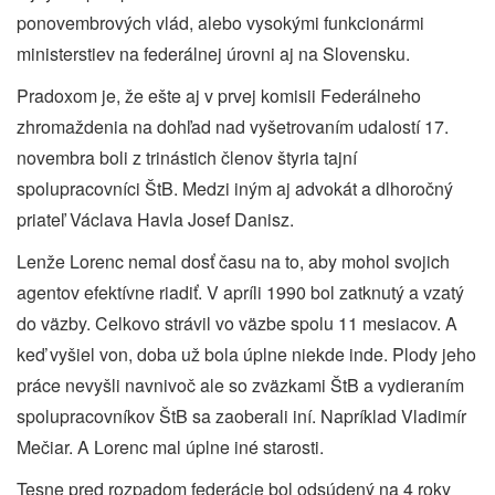
ponovembrových vlád, alebo vysokými funkcionármi
ministerstiev na federálnej úrovni aj na Slovensku.
Pradoxom je, že ešte aj v prvej komisii Federálneho
zhromaždenia na dohľad nad vyšetrovaním udalostí 17.
novembra boli z trinástich členov štyria tajní
spolupracovníci ŠtB. Medzi iným aj advokát a dlhoročný
priateľ Václava Havla Josef Danisz.
Lenže Lorenc nemal dosť času na to, aby mohol svojich
agentov efektívne riadiť. V apríli 1990 bol zatknutý a vzatý
do väzby. Celkovo strávil vo väzbe spolu 11 mesiacov. A
keď vyšiel von, doba už bola úplne niekde inde. Plody jeho
práce nevyšli navnivoč ale so zväzkami ŠtB a vydieraním
spolupracovníkov ŠtB sa zaoberali iní. Napríklad Vladimír
Mečiar. A Lorenc mal úplne iné starosti.
Tesne pred rozpadom federácie bol odsúdený na 4 roky