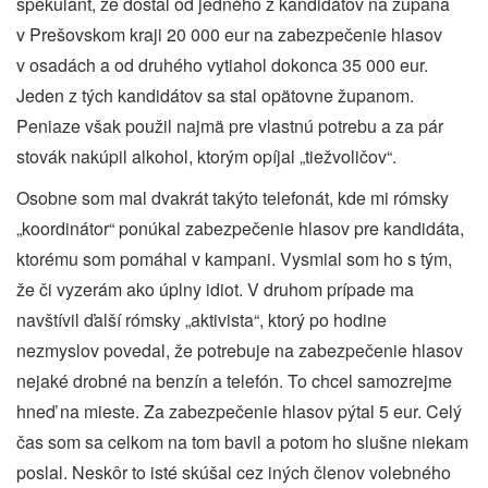
špekulant, že dostal od jedného z kandidátov na župana
v Prešovskom kraji 20 000 eur na zabezpečenie hlasov
v osadách a od druhého vytiahol dokonca 35 000 eur.
Jeden z tých kandidátov sa stal opätovne županom.
Peniaze však použil najmä pre vlastnú potrebu a za pár
stovák nakúpil alkohol, ktorým opíjal „tiežvoličov“.
Osobne som mal dvakrát takýto telefonát, kde mi rómsky
„koordinátor“ ponúkal zabezpečenie hlasov pre kandidáta,
ktorému som pomáhal v kampani. Vysmial som ho s tým,
že či vyzerám ako úplny idiot. V druhom prípade ma
navštívil ďalší rómsky „aktivista“, ktorý po hodine
nezmyslov povedal, že potrebuje na zabezpečenie hlasov
nejaké drobné na benzín a telefón. To chcel samozrejme
hneď na mieste. Za zabezpečenie hlasov pýtal 5 eur. Celý
čas som sa celkom na tom bavil a potom ho slušne niekam
poslal. Neskôr to isté skúšal cez iných členov volebného