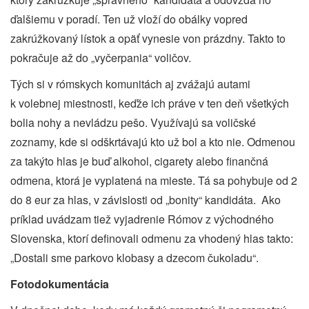
ďalšiemu v poradí. Ten už vloží do obálky vopred
zakrúžkovaný lístok a opäť vynesie von prázdny. Takto to
pokračuje až do „vyčerpania“ voličov.
Tých si v rómskych komunitách aj zvážajú autami
k volebnej miestnosti, keďže ich práve v ten deň všetkých
bolia nohy a nevládzu pešo. Využívajú sa voličské
zoznamy, kde si odškrtávajú kto už bol a kto nie. Odmenou
za takýto hlas je buď alkohol, cigarety alebo finančná
odmena, ktorá je vyplatená na mieste. Tá sa pohybuje od 2
do 8 eur za hlas, v závislosti od „bonity“ kandidáta.
Ako
príklad uvádzam tiež vyjadrenie Rómov z východného
Slovenska, ktorí definovali odmenu za vhodený hlas takto:
„Dostali sme parkovo klobasy a dzecom čukoladu“.
Fotodokumentácia