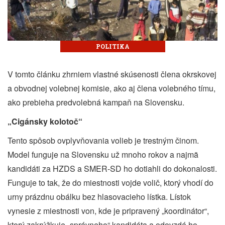
POLITIKA
V tomto článku zhrniem vlastné skúsenosti člena okrskovej
a obvodnej volebnej komisie, ako aj člena volebného tímu,
ako prebieha predvolebná kampaň na Slovensku.
„Cigánsky kolotoč“
Tento spôsob ovplyvňovania volieb je trestným činom.
Model funguje na Slovensku už mnoho rokov a najmä
kandidáti za HZDS a SMER-SD ho dotiahli do dokonalosti.
Funguje to tak, že do miestnosti vojde volič, ktorý vhodí do
urny prázdnu obálku bez hlasovacieho lístka. Lístok
vynesie z miestnosti von, kde je pripravený „koordinátor“,
ktorý zakrúžkuje „správneho“ kandidáta a odovzdá ho