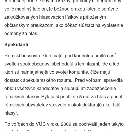
V dnešnej dobe, kedy má každý gramotný či negramotný
volič mobilný telefón, je bežnou praxou fotenie správne
zakrúžkovaných hlasovacích lístkov s priloženým
občianskym preukazom, ako dôkaz slúžiaci na vyplatenie
odmeny za hlas.
Špekulanti
Rómski bossovia, ktorí majú
pod kontrolou určitú časť
svojich spoluobčanov, obchodujú s ich hlasmi. Ide o ľudí,
ktorí sú najmajetnejší vo svojej komunite, čiže majú
dostatok špekulantského rozumu. Pred voľbami spravidla
obídu všetkých kandidátov a sľubujú im zabezpečenie
rómskych hlasov. Pýtajú si približne 5 eur za hlas a počet
rómskych obyvateľov vo svojom okolí deklarujú ako „isté
hlasy“.
Po voľbách do VÚC v roku 2009 sa pochválil jeden takýto