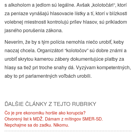
s alkoholom a jedlom sú legálne. Avšak „kolotočári“, ktorí
za peniaze vynášajú hlasovacie lístky a tí, ktorí v blízkosti
volebnej miestnosti kontrolujú prílev hlasov, sú príkladom
jasného porušenia zákona.
Neverím, že by s tým polícia nemohla niečo urobiť, keby
naozaj chcela. Organizátori “kolotočov” sú dobre známi a
urobiť skrytou kamerou zábery dokumentujúce platby za
hlasy sa tiež pri troche snahy dá. Vyzývam kompetentných,
aby to pri parlamentných voľbách urobili.
ĎALŠIE ČLÁNKY Z TEJTO RUBRIKY
Čo je pre ekonomiku horšie ako korupcia?
Otvorený list k MDŽ. Dámam z mítingov SMER-SD.
Nepchajme sa do zadku. Nikomu.