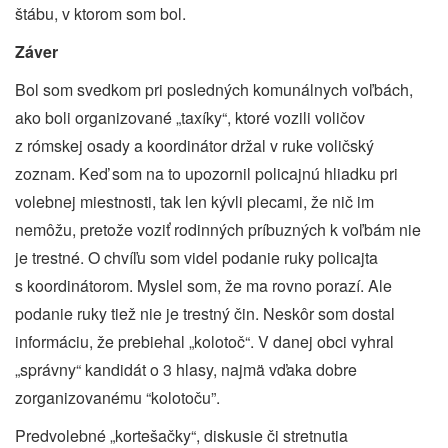
štábu, v ktorom som bol.
Záver
Bol som svedkom pri posledných komunálnych voľbách,
ako boli organizované „taxíky“, ktoré vozili voličov
z rómskej osady a koordinátor držal v ruke voličský
zoznam. Keď som na to upozornil policajnú hliadku pri
volebnej miestnosti, tak len kývli plecami, že nič im
nemôžu, pretože voziť rodinných príbuzných k voľbám nie
je trestné. O chvíľu som videl podanie ruky policajta
s koordinátorom. Myslel som, že ma rovno porazí. Ale
podanie ruky tiež nie je trestný čin. Neskôr som dostal
informáciu, že prebiehal „kolotoč“. V danej obci vyhral
„správny“ kandidát o 3 hlasy, najmä vďaka dobre
zorganizovanému “kolotoču”.
Predvolebné „kortešačky“, diskusie či stretnutia