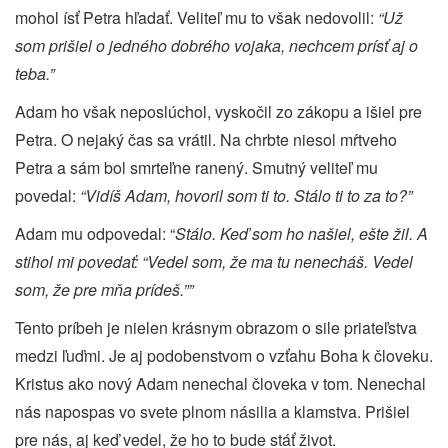
mohol ísť Petra hľadať. Veliteľ mu to však nedovolil:
“Už
som prišiel o jedného dobrého vojaka, nechcem prísť aj o
teba.”
Adam ho však neposlúchol, vyskočil zo zákopu a išiel pre
Petra. O nejaký čas sa vrátil. Na chrbte niesol mŕtveho
Petra a sám bol smrteľne ranený. Smutný veliteľ mu
povedal:
“Vidíš Adam, hovoril som ti to. Stálo ti to za to?”
Adam mu odpovedal: “
Stálo. Keď som ho našiel, ešte žil. A
stihol mi povedať: “Vedel som, že ma tu nenecháš. Vedel
som, že pre mňa prídeš.””
Tento príbeh je nielen krásnym obrazom o sile priateľstva
medzi ľuďmi. Je aj podobenstvom o vzťahu Boha k človeku.
Kristus ako nový Adam nenechal človeka v tom. Nenechal
nás napospas vo svete plnom násilia a klamstva. Prišiel
pre nás, aj keď vedel, že ho to bude stáť život.