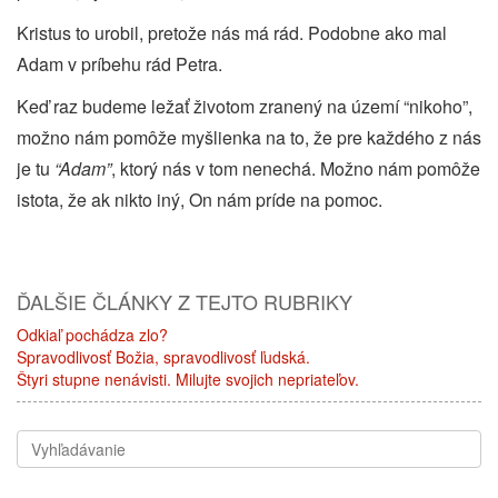
Kristus to urobil, pretože nás má rád. Podobne ako mal
Adam v príbehu rád Petra.
Keď raz budeme ležať životom zranený na území “nikoho”,
možno nám pomôže myšlienka na to, že pre každého z nás
je tu
“Adam”
, ktorý nás v tom nenechá. Možno nám pomôže
istota, že ak nikto iný, On nám príde na pomoc.
ĎALŠIE ČLÁNKY Z TEJTO RUBRIKY
Odkiaľ pochádza zlo?
Spravodlivosť Božia, spravodlivosť ľudská.
Štyri stupne nenávisti. Milujte svojich nepriateľov.