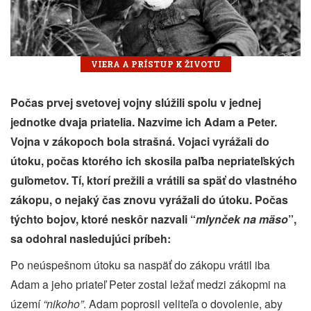
VIERA A PRÍSTUP K ŽIVOTU
Počas prvej svetovej vojny slúžili spolu v jednej
jednotke dvaja priatelia. Nazvime ich Adam a Peter.
Vojna v zákopoch bola strašná. Vojaci vyrážali do
útoku, počas ktorého ich skosila paľba nepriateľských
guľometov. Tí, ktorí prežili a vrátili sa späť do vlastného
zákopu, o nejaký čas znovu vyrážali do útoku. Počas
týchto bojov, ktoré neskôr nazvali “
mlynček na mäso
”,
sa odohral nasledujúci príbeh:
Po neúspešnom útoku sa naspäť do zákopu vrátil iba
Adam a jeho priateľ Peter zostal ležať medzi zákopmi na
území
“nikoho”
. Adam poprosil veliteľa o dovolenie, aby