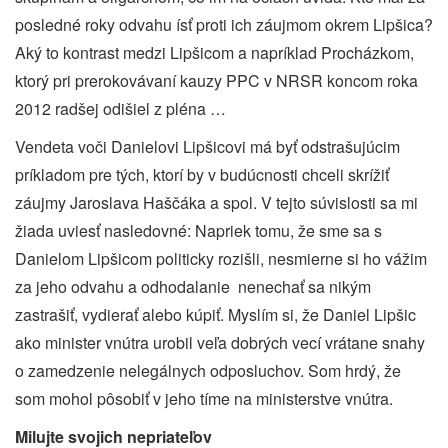
posledné roky odvahu ísť proti ich záujmom okrem Lipšica?
Aký to kontrast medzi Lipšicom a napríklad Procházkom,
ktorý pri prerokovávaní kauzy PPC v NRSR koncom roka
2012 radšej odišiel z pléna …
Vendeta voči Danielovi Lipšicovi má byť odstrašujúcim
príkladom pre tých, ktorí by v budúcnosti chceli skrížiť
záujmy Jaroslava Haščáka a spol. V tejto súvislosti sa mi
žiada uviesť nasledovné: Napriek tomu, že sme sa s
Danielom Lipšicom politicky rozišli, nesmierne si ho vážim
za jeho odvahu a odhodalanie
nenechať sa nikým
zastrašiť, vydierať alebo kúpiť. Myslím si, že Daniel Lipšic
ako minister vnútra urobil veľa dobrých vecí vrátane snahy
o zamedzenie nelegálnych odposluchov. Som hrdý, že
som mohol pôsobiť v jeho tíme na ministerstve vnútra.
Milujte svojich nepriateľov