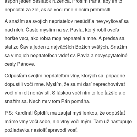
aspoň jeden desiatok ruženca. Prosím Pána, aby im to
nepočítal za zlé, ak sa voči mne niečím prehrešili.
A snažím sa svojich nepriateľov nesúdiť a nevyvyšovať sa
nad nich. Často myslím na sv. Pavla, ktorý robil oveľa
horšie veci, ako robia moji nepriatelia mne. A predsa sa
stal zo Šavla jeden z najväčších Božích svätých. Snažím
sa v mojich nepriateľoch videť sv. Pavla a nevyspytateľné
cesty Pánove.
Odpúšťam svojim nepriateľom viny, ktorých sa
prípadne
dopustili voči mne.
Myslím, že sa mi darí neprechovávať
voči nim cit nenávisti. S láskou voči nim to ide ťažšie ale
snažím sa. Nech mi v tom Pán pomáha.
P.S: Kardinál Špidlík ma zaujal myšlienkou, že odpúšťať
máme viny voči sebe, nie viny voči iným. Tam už nastupuje
požiadavka nastoliť spravodlivosť.