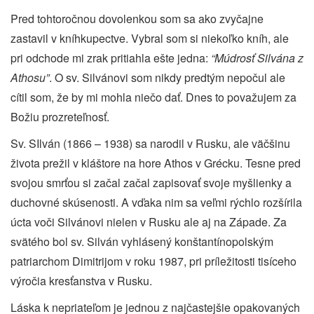
Pred tohtoročnou dovolenkou som sa ako zvyčajne
zastavil v kníhkupectve. Vybral som si niekoľko kníh, ale
pri odchode mi zrak pritiahla ešte jedna:
“Múdrosť Silvána z
Athosu”
. O sv. Silvánovi som nikdy predtým nepočul ale
cítil som, že by mi mohla niečo dať. Dnes to považujem za
Božiu prozreteľnosť.
Sv. SIlván (1866 – 1938) sa narodil v Rusku, ale väčšinu
života prežil v kláštore na hore Athos v Grécku. Tesne pred
svojou smrťou si začal začal zapisovať svoje myšlienky a
duchovné skúsenosti. A vďaka nim sa veľmi rýchlo rozšírila
úcta voči Silvánovi nielen v Rusku ale aj na Západe. Za
svätého bol sv. Silván vyhlásený konštantínopolským
patriarchom Dimitrijom v roku 1987, pri príležitosti tisíceho
výročia kresťanstva v Rusku.
Láska k nepriateľom je jednou z najčastejšie opakovaných