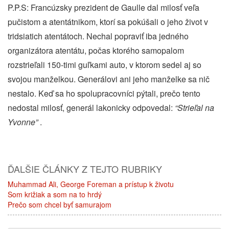
P.P.S: Francúzsky prezident de Gaulle dal milosť veľa
pučistom a atentátnikom, ktorí sa pokúšali o jeho život v
tridsiatich atentátoch. Nechal popraviť iba jedného
organizátora atentátu, počas ktorého samopalom
rozstrieľali 150-timi guľkami auto, v ktorom sedel aj so
svojou manželkou. Generálovi ani jeho manželke sa nič
nestalo. Keď sa ho spolupracovníci pýtali, prečo tento
nedostal milosť, generál lakonicky odpovedal:
“Strieľal na
Yvonne”
.
ĎALŠIE ČLÁNKY Z TEJTO RUBRIKY
Muhammad Ali, George Foreman a prístup k životu
Som križiak a som na to hrdý
Prečo som chcel byť samurajom