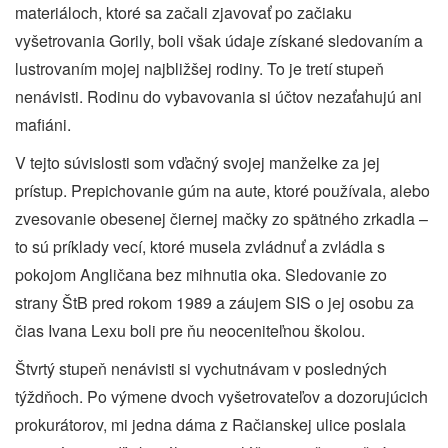
materiáloch, ktoré sa začali zjavovať po začiaku
vyšetrovania Gorily, boli však údaje získané sledovaním a
lustrovaním mojej najbližšej rodiny. To je tretí stupeň
nenávisti. Rodinu do vybavovania si účtov nezaťahujú ani
mafiáni.
V tejto súvislosti som vďačný svojej manželke za jej
prístup. Prepichovanie gúm na aute, ktoré používala, alebo
zvesovanie obesenej čiernej mačky zo spätného zrkadla –
to sú príklady vecí, ktoré musela zvládnuť a zvládla s
pokojom Angličana bez mihnutia oka. Sledovanie zo
strany ŠtB pred rokom 1989 a záujem SIS o jej osobu za
čias Ivana Lexu boli pre ňu neoceniteľnou školou.
Štvrtý stupeň nenávisti si vychutnávam v posledných
týždňoch. Po výmene dvoch vyšetrovateľov a dozorujúcich
prokurátorov, mi jedna dáma z Račianskej ulice poslala