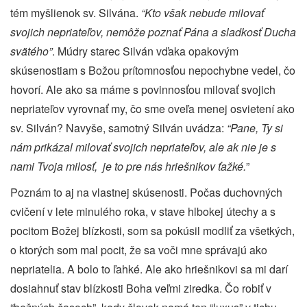
tém myšlienok sv. Silvána.
“Kto však nebude milovať
svojich nepriateľov, nemôže poznať Pána a sladkosť Ducha
svätého”
. Múdry starec Silván vďaka opakovým
skúsenostiam s Božou prítomnosťou nepochybne vedel, čo
hovorí. Ale ako sa máme s povinnosťou milovať svojich
nepriateľov vyrovnať my, čo sme oveľa menej osvietení ako
sv. Silván? Navyše, samotný Silván uvádza:
“Pane, Ty si
nám prikázal milovať svojich nepriateľov, ale ak nie je s
nami Tvoja milosť, je to pre nás hriešnikov ťažké.
”
Poznám to aj na vlastnej skúsenosti. Počas duchovných
cvičení v lete minulého roka, v stave hlbokej útechy a s
pocitom Božej blízkosti, som sa pokúsil modliť za všetkých,
o ktorých som mal pocit, že sa voči mne správajú ako
nepriatelia. A bolo to ľahké. Ale ako hriešnikovi sa mi darí
dosiahnuť stav blízkosti Boha veľmi ziredka. Čo robiť v