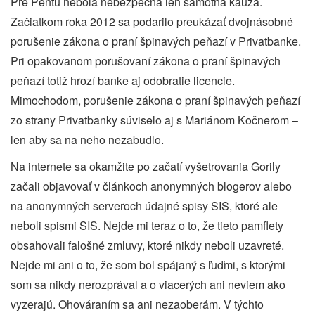
Pre Pentu nebola nebezpečná len samotná kauza.
Začiatkom roka 2012 sa podarilo preukázať dvojnásobné
porušenie zákona o praní špinavých peňazí v Privatbanke.
Pri opakovanom porušovaní zákona o praní špinavých
peňazí totiž hrozí banke aj odobratie licencie.
Mimochodom, porušenie zákona o praní špinavých peňazí
zo strany Privatbanky súviselo aj s Mariánom Kočnerom –
len aby sa na neho nezabudlo.
Na internete sa okamžite po začatí vyšetrovania Gorily
začali objavovať v článkoch anonymných blogerov alebo
na anonymných serveroch údajné spisy SIS, ktoré ale
neboli spismi SIS. Nejde mi teraz o to, že tieto pamflety
obsahovali falošné zmluvy, ktoré nikdy neboli uzavreté.
Nejde mi ani o to, že som bol spájaný s ľuďmi, s ktorými
som sa nikdy nerozprával a o viacerých ani neviem ako
vyzerajú. Ohováraním sa ani nezaoberám. V týchto