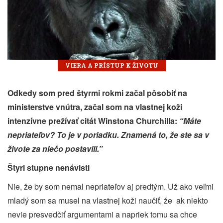
VIERA A PRÍSTUP K ŽIVOTU
Odkedy som pred štyrmi rokmi začal pôsobiť na
ministerstve vnútra, začal som na vlastnej koži
intenzívne prežívať citát Winstona Churchilla:
“Máte
nepriateľov? To je v poriadku. Znamená to, že ste sa v
živote za niečo postavili.”
Štyri stupne nenávisti
Nie, že by som nemal nepriateľov aj predtým. Už ako veľmi
mladý som sa musel na vlastnej koži naučiť, že
ak niekto
nevie presvedčiť argumentami a napriek tomu sa chce