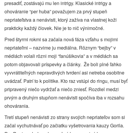
presadiť, zostávajú mu len intrigy. Klasické intrigy a
ohováranie “per huba” považujem za prvý stupeň
nepriateľstva a nenávisti, ktorý zažíva na vlastnej koži
prakticky každý človek. Nie je to nič výnimočné.
Pred štyrmi rokmi sa začala nová fáza vzťahu s mojimi
nepriateľmi – nazvime ju mediálna. Rôznym “bejby” v
médiách volali rôzni moji “fanúšikovia” a v médiách sa
potom objavovali príspevky a články.
Že boli plné ľahko
vyvvrátiteľných nepravdivých tvrdení asi netreba osobitne
uvádzať. Patrí to k politike. Kto raz vstúpi do ringu, musí byť
pripravený niečo vydržať a niečo zniesť. Rozdiel medzi
prvým a druhým stupňom nenávisti spočíva iba v rozsahu
ohovárania.
Tretí stupeň nenávisti zo strany svojich nepriateľov som si
začal vychutnávať po začiatku vyšetrovania kauzy Gorila.