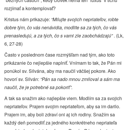
“bežných časoch”, kedy človek nemá ten “luxus” v tichu
rozjímať a kontemplovať?
Kristus nám prikazuje:
“Milujte svojich nepriateľov, robte
dobre tým, čo vás nenávidia, modlite sa za tých, čo vás
prenasledujú, a za tých, čo s vami zle zaobchádzajú”
. (Lk,
6, 27-28)
Často v poslednom čase rozmýšľam nad tým, ako toto
prikázanie čo nejlepšie naplniť. Vnímam to tak, že Pán mi
ponúkol sv. Silvána, aby ma naučil väčšej pokore. Ako
hovorí sv. Silván:
“Pán sa nado mnou zmiloval a sám ma
naučil, že je potrebné sa pokoriť”.
A tak sa snažim ako najlepšie viem. Modlím sa za svojich
nepriateľov. Prajem svojim nepriateľom, aby sa im darilo.
Prajem im, aby boli zdraví oni aj ich rodiny. Snažím sa
každý deň pomodliť za jedného konkrétneho nepriateľa