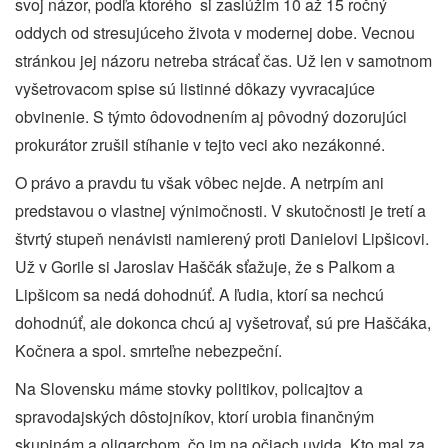
svoj názor, podľa ktorého
si zaslúžim 10 až 15 ročný
oddych od stresujúceho života v modernej dobe. Vecnou
stránkou jej názoru netreba strácať čas. Už len v samotnom
vyšetrovacom spise sú listinné dôkazy vyvracajúce
obvinenie. S týmto ôdovodnením aj pôvodný dozorujúci
prokurátor zrušil stíhanie v tejto veci ako nezákonné.
O právo a pravdu tu však vôbec nejde. A netrpím ani
predstavou o vlastnej výnimočnosti. V skutočnosti je tretí a
štvrtý stupeň nenávisti namierený proti Danielovi Lipšicovi.
Už v Gorile si Jaroslav Haščák sťažuje, že s Palkom a
Lipšicom sa nedá dohodnúť. A ľudia, ktorí sa nechcú
dohodnúť, ale dokonca chcú aj vyšetrovať, sú pre Haščáka,
Kočnera a spol. smrteľne nebezpeční.
Na Slovensku máme stovky politikov, policajtov a
spravodajských dôstojníkov, ktorí urobia finančným
skupinám a oligarchom, čo im na očiach uvida. Kto mal za