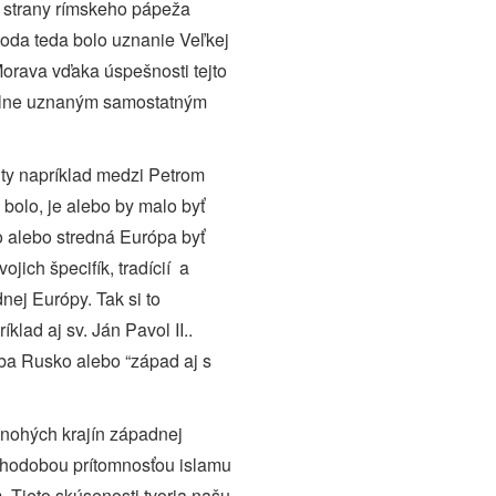
 strany rímskeho pápeža
etoda teda bolo uznanie Veľkej
orava vďaka úspešnosti tejto
ciálne uznaným samostatným
tity napríklad medzi Petrom
bolo, je alebo by malo byť
o alebo stredná Európa byť
ich špecifík, tradícií a
nej Európy. Tak si to
klad aj sv. Ján Pavol II..
a Rusko alebo “západ aj s
mnohých krajín západnej
dlhodobou prítomnosťou islamu
Tieto skúsenosti tvoria našu