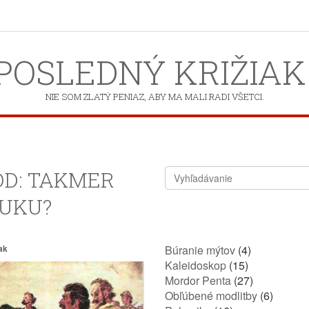
POSLEDNÝ KRIŽIAK
NIE SOM ZLATÝ PENIAZ, ABY MA MALI RADI VŠETCI.
TOD: TAKMER
BUKU?
ak
Búranie mýtov
(4)
Kaleidoskop
(15)
Mordor Penta
(27)
Obľúbené modlitby
(6)