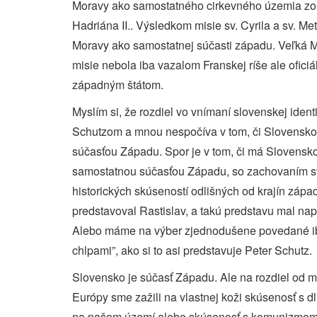
Moravy ako samostatného cirkevného územia zo
Hadriána II.. Výsledkom misie sv. Cyrila a sv. M
Moravy ako samostatnej súčasti západu. Veľká M
misie nebola iba vazalom Franskej ríše ale ofi
západným štátom.
Myslím si, že rozdiel vo vnímaní slovenskej iden
Schutzom a mnou nespočíva v tom, či Slovensko 
súčasťou Západu. Spor je v tom, či má Slovensk
samostatnou súčasťou Západu, so zachovaním svoj
historických skúseností odlišných od krajín západ
predstavoval Rastislav, a takú predstavu mal naprí
Alebo máme na výber zjednodušene povedané ib
chlpami”, ako si to asi predstavuje Peter Schutz.
Slovensko je súčasť Západu. Ale na rozdiel od 
Európy sme zažili na vlastnej koži skúsenosť s 
na našom území alebo skúsenosť s komunizmom. 