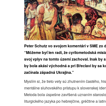
Peter Schutz vo svojom komentári v SME zo d
“Môžeme byť len radi, že cyrilometodská misia
svoj vplyv na tomto území zachoval. Inak by s
by bola akási východná a pri Břeclavi by sa k
začínala západná Ukrajina.”
Myslím si, že tieto vety sú zhutnením častého, hi
mentálne sluhovského prístupu k slovenskej identi
Metoda bola úspešne zavŕšená uznaním staroslov
liturgického jazyka po hebrejčine, gréčtine a lat