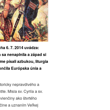
ňa 6. 7. 2014 uvádza:
 sa nenaplnila a západ si
me písali azbukou, liturgia
ončila Európska únia a
storicky nepravdivého a
te. Misia sv. Cyrila a sv.
ienčiny ako štvrtého
inčine a uznaním Veľkej