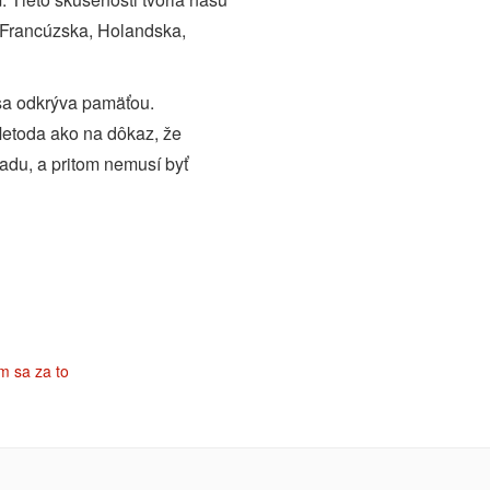
ad Francúzska, Holandska,
 sa odkrýva pamäťou.
Metoda ako na dôkaz, že
du, a pritom nemusí byť
m sa za to