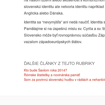
slovenskú identitu ale netvoria identitu napríkl
Anglicka alebo Dánska.
Identita sa “nevymýšľa” ani nedá naučiť. Identita
Pamätajme si na úspešnú misiu sv. Cyrila a sv. 
Slovensko môže byť rovnoprávnou súčasťou Zápa
vazalom západoeurópskych štátov.
ĎALŠIE ČLÁNKY Z TEJTO RUBRIKY
Kto bude Šavlom roka 2014?
Rómske štatistiky a novinárska pamäť
Som za povinnú slovenskú hudbu v rádiách a nehanbí