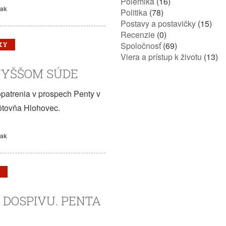
Polemika
(16)
iak
Politika
(78)
Postavy a postavičky
(15)
Recenzie
(0)
Spoločnosť
(69)
KY
Viera a prístup k životu
(13)
VYŠŠOM SÚDE
patrenia v prospech Penty v
tovňa Hlohovec.
iak
 DOSPIVU. PENTA