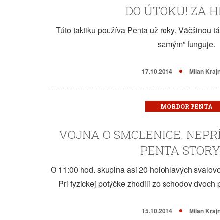
DO ÚTOKU! ZA H
Túto taktiku používa Penta už roky. Väčšinou tá
samým” funguje.
17.10.2014
Milan Kraj
MORDOR PENTA
VOJNA O SMOLENICE. NEPR
PENTA STORY 
O 11:00 hod. skupina asi 20 holohlavých svalovc
Pri fyzickej potýčke zhodili zo schodov dvoch 
15.10.2014
Milan Kraj