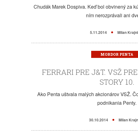
Chudák Marek Dospiva. Keď bol obvinený za kú
ním nerozprávali ani dve
5.11.2014
Milan Krajn
MORDOR PENTA
FERRARI PRE J&T. VSŽ PR
STORY 10.
Ako Penta uštvala malých akcionárov VSŽ. Čo
podnikania Penty.
30.10.2014
Milan Kraj