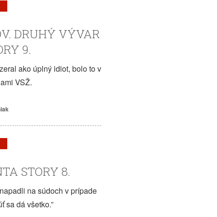
V. DRUHÝ VÝVAR
ORY 9.
eral ako úplný idiot, bolo to v
iami VSŽ.
niak
TA STORY 8.
 napadli na súdoch v prípade
 sa dá všetko.”