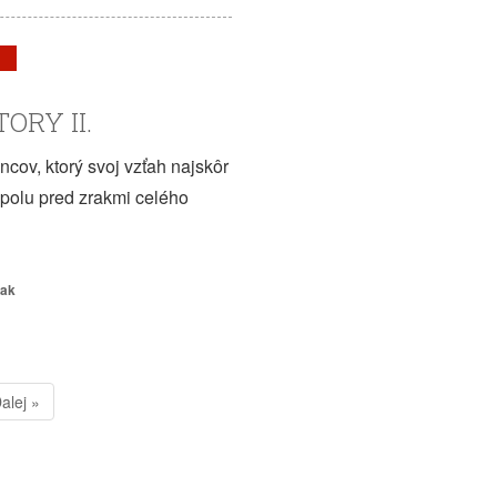
ORY II.
cov, ktorý svoj vzťah najskôr
” spolu pred zrakmi celého
iak
alej »