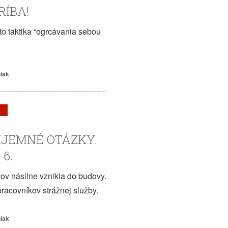
RÍBA!
to taktika “ogrcávania sebou
niak
ÍJEMNÉ OTÁZKY.
6.
ov násilne vznikla do budovy.
pracovníkov strážnej služby.
niak