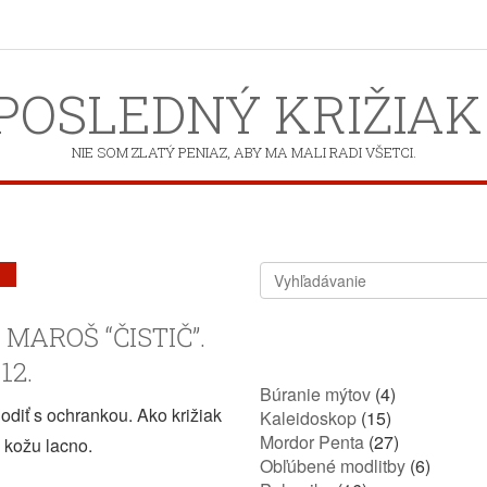
POSLEDNÝ KRIŽIAK
NIE SOM ZLATÝ PENIAZ, ABY MA MALI RADI VŠETCI.
AROŠ “ČISTIČ”.
12.
Búranie mýtov
(4)
odiť s ochrankou. Ako križiak
Kaleidoskop
(15)
Mordor Penta
(27)
 kožu lacno.
Obľúbené modlitby
(6)