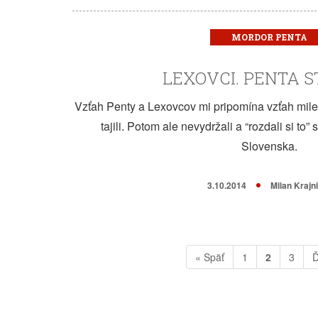
MORDOR PENTA
LEXOVCI. PENTA ST
Vzťah Penty a Lexovcov mi pripomína vzťah milen
tajili. Potom ale nevydržali a “rozdali si to
Slovenska.
3.10.2014
Milan Krajn
« Späť
1
2
3
Ď