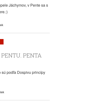
pele Jáchymov, v Pente sa s
re.:)
iak
E PENTU. PENTA
 sú podľa Dospivu princípy
niak