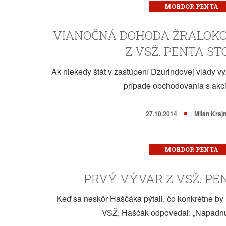
MORDOR PENTA
VIANOČNÁ DOHODA ŽRALOKO
Z VSŽ. PENTA ST
Ak niekedy štát v zastúpení Dzurindovej vlády vyz
prípade obchodovania s akc
27.10.2014
Milan Kraj
MORDOR PENTA
PRVÝ VÝVAR Z VSŽ. PEN
Keď sa neskôr Haščáka pýtali, čo konkrétne by
VSŽ, Haščák odpovedal: „Napadnúť