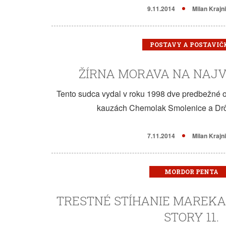
9.11.2014
Milan Krajn
POSTAVY A POSTAVIČ
ŽÍRNA MORAVA NA NAJ
Tento sudca vydal v roku 1998 dve predbežné o
kauzách Chemolak Smolenice a Drô
7.11.2014
Milan Krajn
MORDOR PENTA
TRESTNÉ STÍHANIE MAREKA
STORY 11.