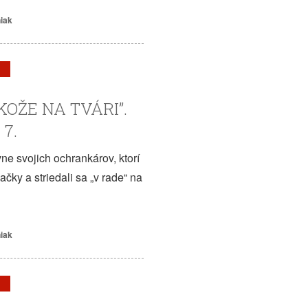
niak
KOŽE NA TVÁRI”.
7.
ne svojich ochrankárov, ktorí
ačky a striedali sa „v rade“ na
niak