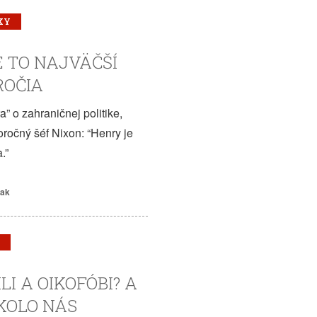
KY
E TO NAJVÄČŠÍ
ROČIA
” o zahraničnej politike,
oročný šéf Nixon: “Henry je
.”
iak
LI A OIKOFÓBI? A
KOLO NÁS