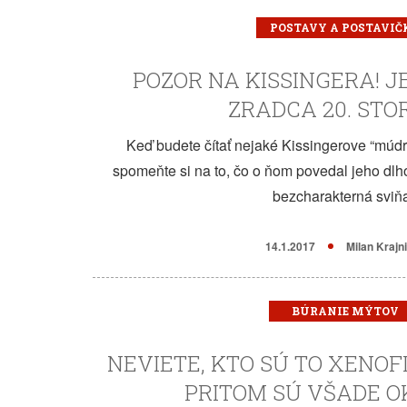
POSTAVY A POSTAVIČ
POZOR NA KISSINGERA! J
ZRADCA 20. STO
Keď budete čítať nejaké Kissingerove “múdra
spomeňte si na to, čo o ňom povedal jeho dlh
bezcharakterná sviňa
14.1.2017
Milan Krajn
BÚRANIE MÝTOV
NEVIETE, KTO SÚ TO XENOFI
PRITOM SÚ VŠADE O