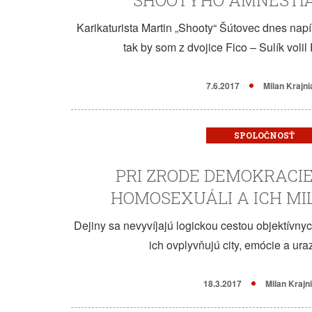
SHOOTYHO AMNESTIA
Karikaturista Martin „Shooty“ Šútovec dnes napí
tak by som z dvojice Fico – Sulík volil
7.6.2017
Milan Krajni
SPOLOČNOSŤ
PRI ZRODE DEMOKRACIE
HOMOSEXUÁLI A ICH MI
Dejiny sa nevyvíjajú logickou cestou objektívnyc
ich ovplyvňujú city, emócie a ura
18.3.2017
Milan Krajn