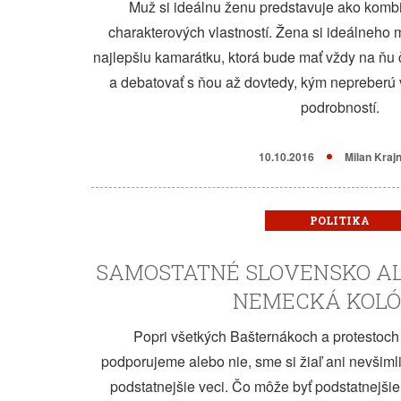
Muž si ideálnu ženu predstavuje ako kombi
charakterových vlastností. Žena si ideálneho
najlepšiu kamarátku, ktorá bude mať vždy na ňu č
a debatovať s ňou až dovtedy, kým nepreberú
podrobností.
10.10.2016
Milan Kraj
POLITIKA
SAMOSTATNÉ SLOVENSKO AL
NEMECKÁ KOLÓ
Popri všetkých Bašternákoch a protestoch p
podporujeme alebo nie, sme si žiaľ ani nevšimli
podstatnejšie veci. Čo môže byť podstatnejšie 