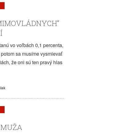
„MIMOVLÁDNYCH“
Í
tanú vo voľbách 0,1 percenta,
sť, potom sa musíme vysmievať
iách, že oni sú ten pravý hlas
niak
 MUŽA