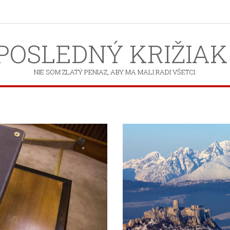
POSLEDNÝ KRIŽIAK
NIE SOM ZLATÝ PENIAZ, ABY MA MALI RADI VŠETCI.