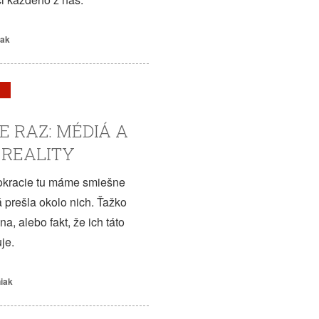
iak
E RAZ: MÉDIÁ A
 REALITY
okracie tu máme smiešne
á prešla okolo nich. Ťažko
a, alebo fakt, že ich táto
je.
niak