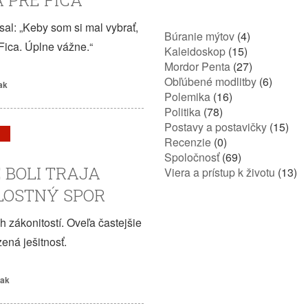
 PRE FICA
sal: „Keby som si mal vybrať,
Búranie mýtov
(4)
 Fica. Úplne vážne.“
Kaleidoskop
(15)
Mordor Penta
(27)
Obľúbené modlitby
(6)
ak
Polemika
(16)
Politika
(78)
Postavy a postavičky
(15)
Recenzie
(0)
Spoločnosť
(69)
 BOLI TRAJA
Viera a prístup k životu
(13)
LOSTNÝ SPOR
h zákonitostí. Oveľa častejšie
zená ješitnosť.
iak