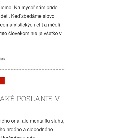
nieme. Na myseľ nám príde
ť deti. Keď zbadáme slovo
eomarxistických elít a médií
ýmto človekom nie je všetko v
niak
AKÉ POSLANIE V
ého orla, ale mentalitu sluhu,
toho hrdého a slobodného
ci každého z nás.