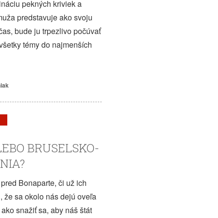
náciu pekných kriviek a
 muža predstavuje ako svoju
as, bude ju trpezlivo počúvať
 všetky témy do najmenších
niak
EBO BRUSELSKO-
NIA?
red Bonaparte, či už ich
, že sa okolo nás dejú oveľa
ako snažiť sa, aby náš štát