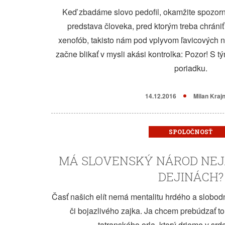
Keď zbadáme slovo pedofil, okamžite spozor
predstava človeka, pred ktorým treba chráni
xenofób, takisto nám pod vplyvom ľavicových n
začne blikať v mysli akási kontrolka: Pozor! S t
poriadku.
14.12.2016
Milan Kraj
SPOLOČNOSŤ
MÁ SLOVENSKÝ NÁROD NEJ
DEJINÁCH?
Časť našich elít nemá mentalitu hrdého a slobodn
či bojazlivého zajka. Ja chcem prebúdzať 
tatranského orla, ktorý drieme v srd