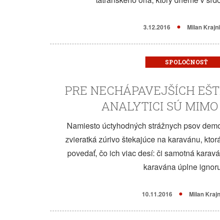
3.12.2016
Milan Krajn
SPOLOČNOSŤ
PRE NECHÁPAVEJŠÍCH EŠT
ANALYTICI SÚ MIMO
Namiesto úctyhodných strážnych psov dem
zvieratká zúrivo štekajúce na karavánu, ktor
povedať, čo ich viac desí: či samotná karaván
karavána úplne ignoru
10.11.2016
Milan Kraj