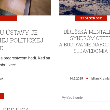
SPOLOČNOSŤ
U ÚSTAVY JE
BÍREŠSKÁ MENTALI
SYNDRÓM OBET
EJ POLITICKEJ
A BUDOVANIE NÁRO
E
SEBAVEDOMIA
 sa progresívcom hodí. Keď sa
obrú vec“.
iak
14.5.2025
Milan Krajnia